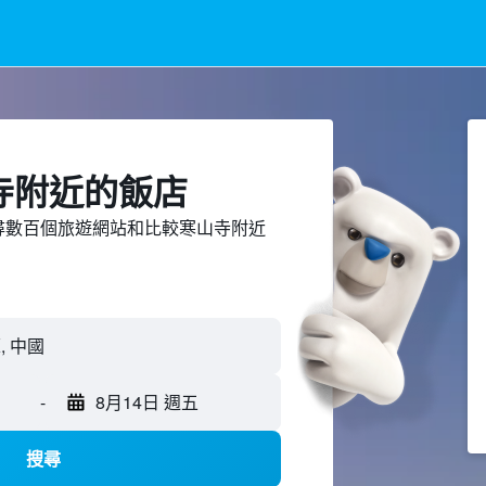
寺附近​的飯店
ed上搜尋數百個旅遊網站和比較寒山寺附近
-
8月14日 週五
搜尋