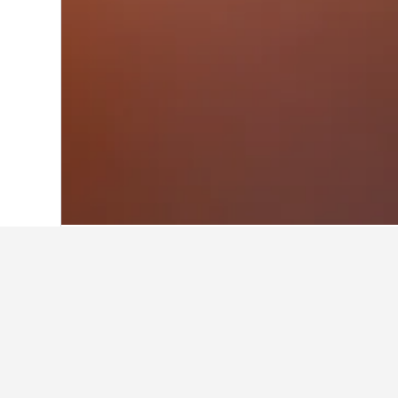
首頁
中國
242,989
江蘇
15,077
蘇
寒山寺的住宿
無論你抵達寒山寺​是爲了旅遊還