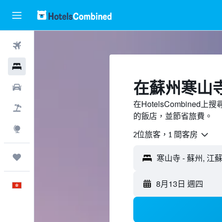
機票
酒店
​在蘇州寒山
租車
在HotelsCombin
機票＋酒店
的飯店，並節省旅費。
探索
2位旅客，1 間客房
我的旅程
8月13日 週四
中文