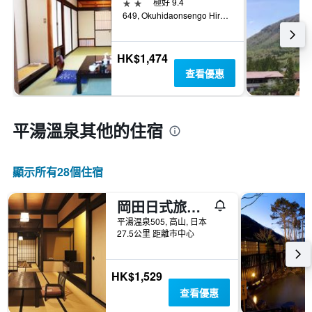
2星級
極好 9.4
649, Okuhidaonsengo Hirayu, 高山, 日本
HK$1,474
查看優惠
平湯溫泉​其他的住宿
顯示所有28​個住宿
岡田日式旅館和樂亭
平湯温泉505, 高山, 日本
27.5公里 距離市中心
HK$1,529
查看優惠