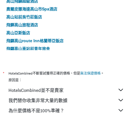
高山飛驒超級酒店
奧爾皮娜海達高山市Spa酒店
高山站前吳竹莊飯店
飛騨高山旅程酒店
高山亞斯飯店
飛驒高山route Inn格蘭蒂亞飯店
飛驒高山車站前青年旅舍
飛驒廣場飯店
岡田日式旅館和樂亭
穗高莊山之庵
*
HotelsCombined不斷嘗試獲得正確的價格，但是
無法保證價格
。
綠風苑清張旅館
原因是：
哈娜酒店
HotelsCombined並不是賣家
惠高莊山野酒店
我們替你收集非常大量的數據
奧飛驒溫泉鄉旅館（僅限成人入住）
為什麼價格不是100%準確？
穗高飯店
飛驒牛之宿