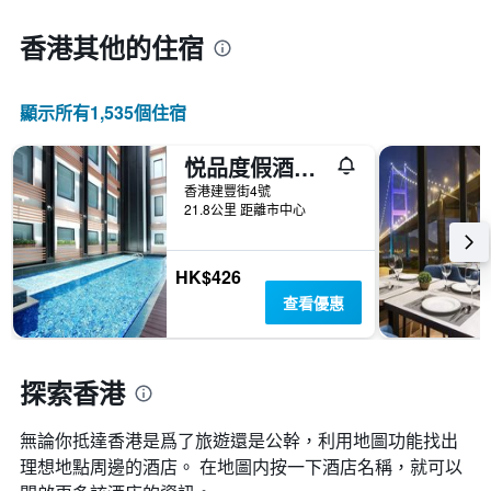
1
離
平
條
預
香港​其他的住宿
均
Y
訂
價
軸，
日
格。
顯
期
示
顯示所有1,535​個住宿
的
過
天
去
數
悦品度假酒店‧屯門
三
此
天
香港建豐街4號
圖
21.8公里 距離市中心
內
表
找
具
到
有
的
HK$426
1Y
本
查看優惠
軸，
週
顯
末
示
房
房
間
探索香港
間
平
平
均
均
無論你抵達香港​是爲了旅遊還是公幹，利用地圖功能找出
價
價
格。
理想地點周邊的酒店。 在地圖内按一下酒店名稱，就可以
格