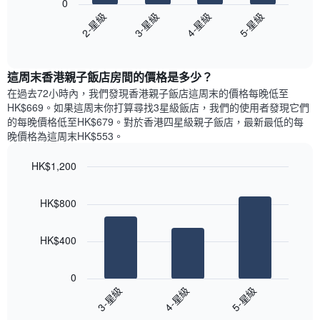
具
0
表
圖
價
有
2-星級
3-星級
4-星級
5-星級
具
表
格
1
有
End
顯
條
of
1
示
interactive
Y
條
過
chart
軸，
X
這周末香港親子飯店​房間的價格是多少？
去
顯
軸，
三
在過去72小時內，我們發現香港親子飯店​這周末的價格每晚低至
示
顯
天
HK$669​。如果這周末你打算尋找3星級飯店，我們的使用者發現它們
房
示
內
的每晚價格低至HK$679​。對於香港四星級親子飯店​，最新最低的每
間
平
依
晚價格為這周末HK$553​。
的
均
星
平
價
級
均
HK$1,200
格
評
價
Bar
此
Chart
等
格
graphic.
chart
圖
彙
HK$800
with
表
整
3
具
的
bars.
有
今
HK$400
1
晚
以
條
每
下
0
Y
間
圖
3-星級
4-星級
5-星級
軸，
客
表
顯
房
End
顯
示
of