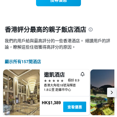
入
別。
具
住
此
有
日
圖
1
期
表
條
接
具
X
近，
有
香港評分最高的親子飯店酒店
軸，
房
1
顯
價
條
示
我們的用戶給與最高評分的一些香港酒店。 細讀用戶的評
的
Y
按
變
論，瞭解這些住宿獲得高評分的原因。
軸，
星
化
顯
級
情
示
分
顯示所有157間酒店
況。
過
類
此
去
的
圖
三
飯
遨凱酒店
表
天
店
5星級
極好 8.9
有
內
類
香港大角咀18號海輝道
1
找
別。
1.8公里 距離市中心
個
到
此
X
的
圖
軸，
今
HK$1,389
表
顯
晚
查看優惠
具
示
房
有
距
間