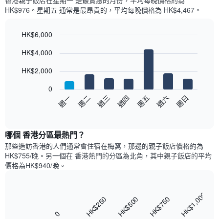
香港親子飯店​在星期一 是最實惠的月份，平均每晚價格約為
每
平
HK$976。星期五 通常是最昂貴的，平均每晚價格為 HK$4,467。
個
均
月
價
的
HK$6,000
格
房
Bar
此
Chart
HK$4,000
間
graphic.
chart
圖
with
平
表
7
HK$2,000
均
具
bars.
價
有
0
格
1
以
週日
週四
週一
週五
週二
週六
週三
此
條
下
End
圖
X
of
圖
表
interactive
軸，
表
chart
具
顯
顯
哪個 香港分區最熱門？
有
示
示
1
那些造訪香港的人們通常會住宿在梅窩，那邊的親子飯店價格約為
按
每
條
HK$755/晚。另一個在 香港熱門的分區為北角，其中親子飯店的平均
星
週
X
價格為HK$940/晚。
級
每
軸，
分
天
顯
類
的
示
HK$1,000
的
Bar
房
Chart
HK$250
HK$500
HK$750
月
酒
graphic.
chart
間
份
with
店
0
平