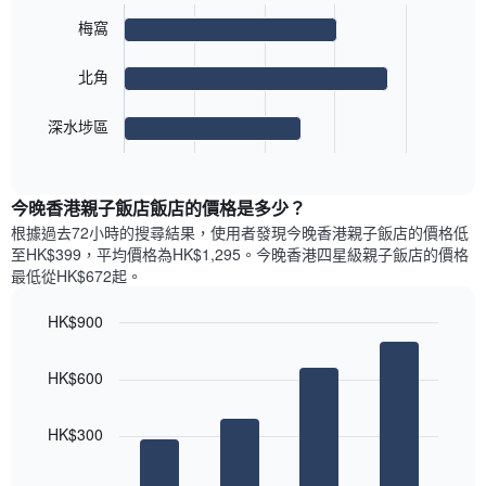
此
3
類
均
bars.
圖
梅窩
別。
價
表
此
格
具
以
圖
北角
此
有
下
表
圖
1
圖
具
表
條
表
深水埗區
有
具
End
Y
顯
1
of
有
軸，
示
條
interactive
1
顯
最
chart
Y
條
今晚香港親子飯店飯店的價格是多少？
示
受
軸，
X
平
歡
根據過去72小時的搜尋結果，使用者發現今晚香港親子飯店的價格低
顯
軸，
均
迎
至HK$399，平均價格為HK$1,295​。今晚香港四星級親子飯店​的價格
示
顯
價
街
最低從HK$672​起。
過
示
格
區
去
一
的
三
HK$900
週
房
天
中
Bar
Chart
間
內
graphic.
chart
的
平
HK$600
雙
with
各
均
4
人
天
價
bars.
房
此
HK$300
格
的
圖
此
以
平
表
圖
下
均