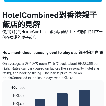
HotelCombined對香港​親子
飯店的見解
使用我們的HotelsCombined數據驅動貼士，幫助你找到下一
個在香港的親子飯店。
How much does it usually cost to stay at a 親子飯店 在 香
港?
On average, a 親子飯店 room 在 香港 costs about HK$2,355 per
night. Rates can vary based on factors like seasonality, hotel star
rating, and booking timing. The lowest price found on
HotelsCombined in the last 7 days was HK$343.
HK$1,200
Bar
Chart
HK$800
graphic.
chart
with
HK$400
3