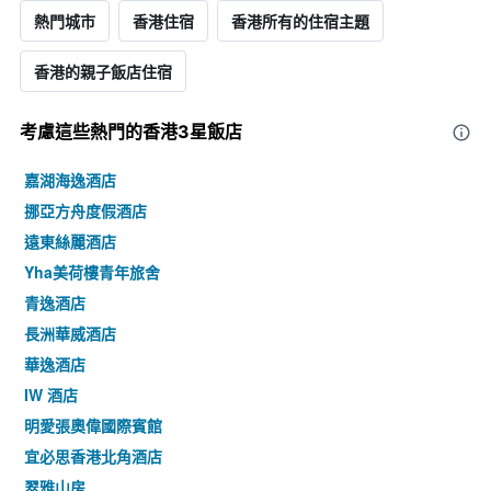
熱門城市
香港住宿
香港所有的住宿主題
香港​的​親子飯店住宿
考慮這些熱門的香港3星​飯店
嘉湖海逸酒店
挪亞方舟度假酒店
遠東絲麗酒店
Yha美荷樓青年旅舍
青逸酒店
長洲華威酒店
華逸酒店
IW 酒店
明愛張奧偉國際賓館
宜必思香港北角酒店
翠雅山房