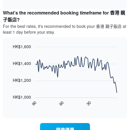
平
示
interactive
最
均
過
chart
受
價
What’s the recommended booking timeframe for 香港 親
去
歡
格
三
子飯店?
迎
此
天
For the best rates, it's recommended to book your 香港 親子飯店 at
的
圖
內
least 1 day before your stay.
街
表
依
區
具
星
有
級
HK$1,600
1
評
Line
Chart
條
等
graphic.
chart
X
彙
with
HK$1,400
軸，
90
整
data
顯
的
points.
示
雙
HK$1,200
按
人
以
星
房
下
級
平
HK$1,000
圖
分
均
90
60
30
表
End
類
價
of
顯
的
格
interactive
示
飯
chart
此
隨
店
圖
著
類
表
搜尋優惠