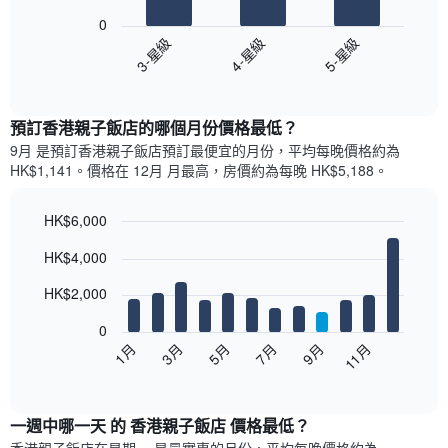
bars.
0
3-星級
4-星級
5-星級
以
下
End
of
圖
interactive
表
chart
顯
預訂香港親子飯店的哪個月份價格最低？
示
9月 是預訂香港親子飯店預訂最便宜的月份，平均每晚價格約為
過
HK$1,141。價格在 12月 月最高，房價約為每晚 HK$5,188。
去
三
天
HK$6,000
內
Bar
Chart
HK$4,000
依
graphic.
chart
with
星
12
HK$2,000
級
bars.
評
0
等
以
1月
3月
5月
7月
9月
11月
彙
下
End
整
of
圖
的
interactive
表
chart
雙
顯
一週中哪一天 的 香港親子飯店 價格最低？
人
示
房