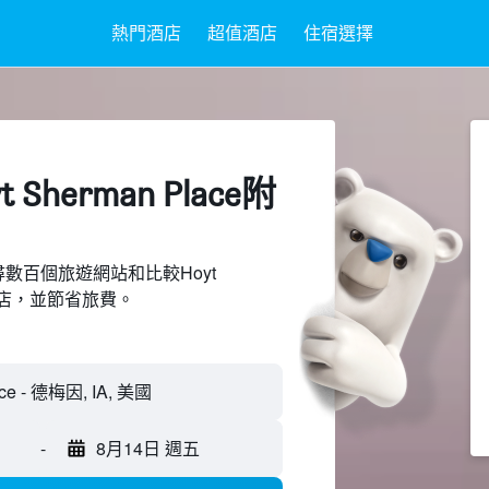
熱門酒店
超值酒店
住宿選擇
 Sherman Place附
上搜尋數百個旅遊網站和比較Hoyt
近的飯店，並節省旅費。
-
8月14日 週五