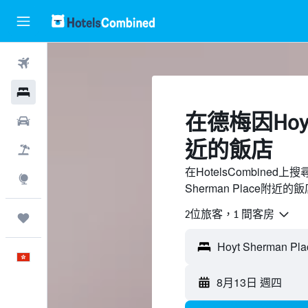
機票
酒店
​在德梅因Hoyt
租車
近​的飯店
機票＋酒店
在HotelsCombined
探索
Sherman Place附
2位旅客，1 間客房
我的旅程
中文
8月13日 週四