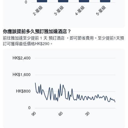
有
0
間
圖
1
2-星級
3-星級
4-星級
5-星級
客
表
條
房
End
顯
Y
of
平
示
interactive
軸，
均
過
chart
顯
價
你應該提前多久預訂雅加達酒店​？
去
示
格
三
前往雅加達​至少提前 1 天 預訂酒店 ，即可節省費用。至少提前1天​預
房
此
天
訂可獲得最低價格HK$290​。
間
圖
內
的
表
依
平
具
HK$2,400
星
均
有
級
Line
Chart
價
1
graphic.
chart
評
格
條
with
HK$1,600
等
90
X
彙
data
軸，
整
points.
顯
HK$800
的
示
雙
以
按
人
下
星
房
0
圖
級
平
90
60
30
表
End
分
均
of
顯
類
interactive
價
示
chart
的