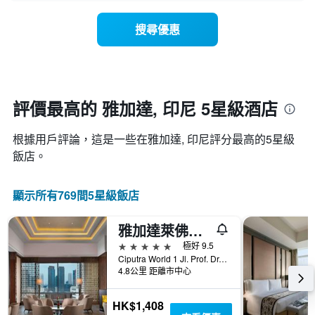
格
隨
飯
此
著
店
搜尋優惠
圖
入
類
表
住
別。
具
日
此
有
期
圖
1
接
表
條
近，
評價最高的 雅加達, 印尼 5星級酒店
具
X
房
有
軸，
價
1
顯
根據用戶評論，這是一些在雅加達, 印尼評分最高的5星級
的
條
示
變
飯店。
Y
按
化
軸，
星
情
顯
級
顯示所有769間5星級飯店
況。
示
分
此
過
類
圖
去
雅加達萊佛士酒店
的
表
三
飯
5星級
極好 9.5
有
天
店
Ciputra World 1 Jl. Prof. Dr. Satrio Kav. 3-5, 雅加達, 印尼
1
內
類
4.8公里 距離市中心
個
找
別。
X
到
此
軸，
HK$1,408
的
圖
顯