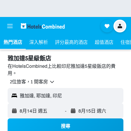
熱門酒店
深入解析
評分最高的酒店
超值酒店
住宿
雅加達5星級飯店
在HotelsCombined上比較印尼雅加達5星級​飯店的費
用。
2位旅客，1 間客房
雅加達, 耶加達, 印尼
8月14日 週五
-
8月15日 週六
搜尋