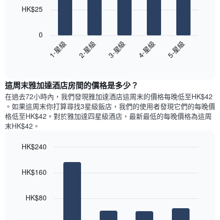
bars.
圖
價
HK$25
表
格
具
以
此
有
下
0
圖
1
圖
3-星級
5-星級
2-星級
4-星級
1-星級
表
條
表
具
End
Y
顯
of
有
軸，
示
interactive
1
顯
過
chart
條
這周末雅加達酒店​房間的價格是多少？
示
去
X
平
三
在過去72小時內，我們發現雅加達酒店​這周末的價格每晚低至HK$42​
軸，
均
天
。如果這周末你打算尋找3星級飯店，我們的使用者發現它們的每晚價
顯
價
內
格低至HK$42​。對於雅加達四星級酒店​，最新最低的每晚價格為這周
示
格
依
末HK$42​。
一
星
週
級
HK$240
中
評
的
Bar
Chart
等
graphic.
chart
各
彙
HK$160
with
天
整
4
此
的
bars.
圖
今
HK$80
表
晚
以
具
每
下