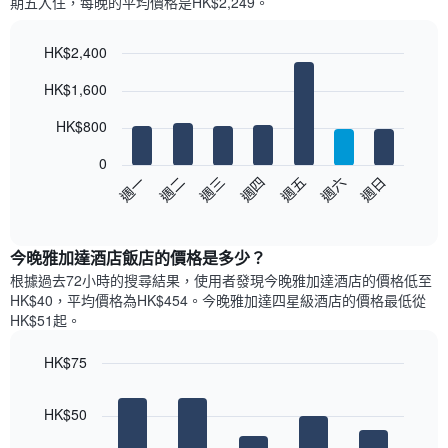
期五​入住，每晚的平均價格是HK$2,249​​。
個
月
的
HK$2,400
房
Bar
Chart
HK$1,600
間
graphic.
chart
with
平
7
HK$800
均
bars.
價
0
格
以
週日
週四
週一
週五
週二
週六
週三
此
下
End
圖
of
圖
表
interactive
表
chart
具
顯
今晚雅加達酒店飯店的價格是多少？
有
示
1
根據過去72小時的搜尋結果，使用者發現今晚雅加達酒店的價格低至
每
條
HK$40，平均價格為HK$454​。今晚雅加達四星級酒店​的價格最低從
週
X
HK$51​起。
每
軸，
天
顯
HK$75
的
示
Bar
房
Chart
月
graphic.
chart
間
份
HK$50
with
平
此
5
均