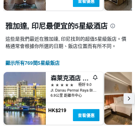
查看優惠
今
表
示
晚
具
距
房
有
離
間
1
預
雅加達, 印尼最便宜的5星級​酒店
平
條
訂
均
Y
日
價
軸，
​這些是我們最近在雅加達, 印尼​找到的超值5星級​飯店。價
期
格。
顯
格通常會根據你所選的日期、飯店位置而有所不同。
的
示
天
過
數
去
顯示所有769間5星級飯店
此
三
圖
天
表
森萊克酒店 - 雅加達
內
具
找
5星級
極好 9.0
有
到
Jl. Danau Permai Raya Blok C1 Sunter, 雅加達, 印尼
1Y
的
6.9公里 距離市中心
軸，
本
顯
週
示
HK$219
末
房
查看優惠
房
間
間
平
平
均