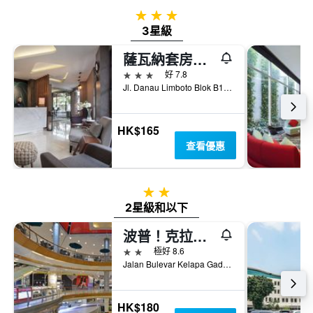
3星級
3星級
薩瓦納套房酒店 - 雅加達
3星級
好 7.8
Jl. Danau Limboto Blok B1 No 45, 雅加達, 印尼
HK$165
查看優惠
2星級
2星級和以下
波普！克拉帕加丁酒店
2星級
極好 8.6
Jalan Bulevar Kelapa Gading Blok M, 雅加達, 印尼
HK$180