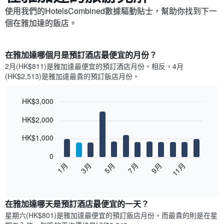
使用我們的HotelsCombined數據驅動貼士，幫助你找到下一
個在雅加達​的飯店。
在雅加達哪個月是預訂酒店最便宜的月份？
2月(HK$811)是雅加達​最便宜的預訂酒店月份。​相反，4月
(HK$2,513)是雅加達最貴的預訂飯店月份。
HK$3,000
Bar
Chart
HK$2,000
graphic.
chart
with
12
HK$1,000
bars.
0
以
1月
3月
5月
7月
9月
11月
下
End
of
圖
interactive
表
chart
顯
在雅加達哪天是預訂酒店最便宜的一天？
示
星期六(HK$801)是雅加達​最便宜的預訂飯店月份。而最貴的則是在星
每