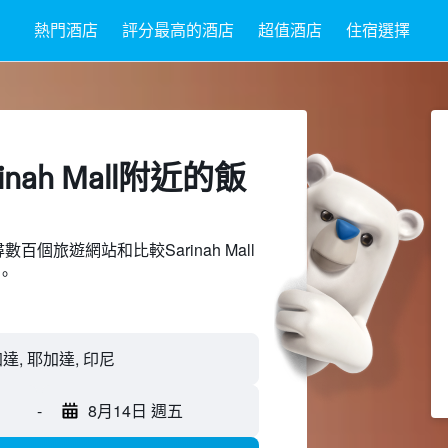
熱門酒店
評分最高的酒店
超值酒店
住宿選擇
nah Mall附近​的飯
搜尋數百個旅遊網站和比較Sarinah Mall
。
 雅加達, 耶加達, 印尼
-
8月14日 週五