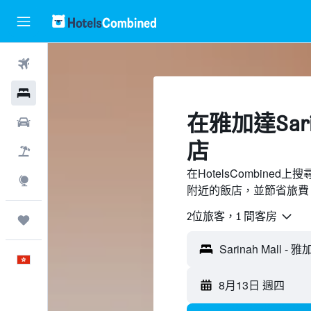
機票
酒店
​在雅加達Sari
租車
店
機票＋酒店
在HotelsCombined上
探索
附近的飯店，並節省旅費
2位旅客，1 間客房
我的旅程
Sarinah Mall -
中文
8月13日 週四