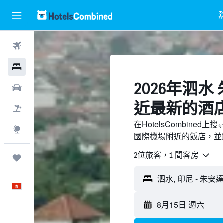
機票
酒店
2026年泗
租車
近最新的酒
機票＋酒店
在HotelsCombine
探索
國際機場附近的飯店，並
2位旅客，1 間客房
我的旅程
中文
8月15日 週六