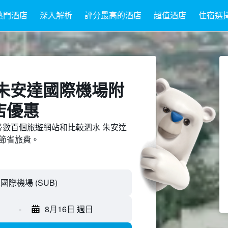
熱門酒店
深入解析
評分最高的酒店
超值酒店
住宿選
水 朱安達國際機場附
店優惠
d上搜尋數百個旅遊網站和比較泗水 朱安達
節省旅費。
-
8月16日 週日