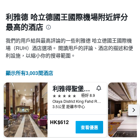
期
一
接
週
近，
利雅德 哈立德國王國際機場附近評分
中
房
的
最高的酒店
價
各
的
天
變
我們的用戶給與最高評論的一些利雅德 哈立德國王國際機
此
化
圖
場​（RUH​）酒店選項。 閲讀用戶的評論、酒店的描述和便
情
表
利設施，以縮小你的搜尋範圍。
況。
具
此
有
圖
1
顯示所有3,003間酒店
表
條
有
Y
1
利雅得聖堡假日酒店
軸，
個
顯
5星級
極好 8.9
X
示
Olaya District King Fahd Road, 利雅德, 沙烏地阿拉伯
軸，
房
3.5公里 距離市中心
顯
間
示
的
距
HK$612
平
離
查看優惠
均
預
價
訂