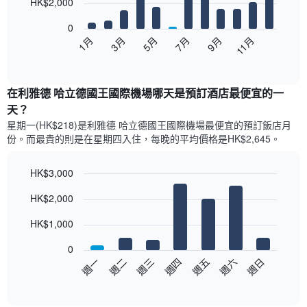
12
HK$2,000
bars.
0
以
1月
3月
5月
7月
9月
11月
下
End
of
圖
interactive
表
chart
顯
在利雅德 哈立德國王國際機場哪天是預訂酒店最便宜的一
示
天？
每
星期一(HK$218)是利雅德 哈立德國王國際機場​最便宜的預訂飯店月
個
份。而最貴的則是在星期四​入住，每晚的平均價格是HK$2,645​​。
月
的
房
HK$3,000
間
Bar
Chart
平
HK$2,000
graphic.
chart
均
with
價
7
HK$1,000
bars.
格
此
0
以
圖
週日
週四
週一
週五
週二
週六
週三
下
表
End
of
圖
具
interactive
表
有
chart