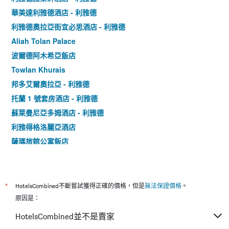
華美達利雅德酒店 - 利雅德
利雅德奧拉亞街宜必思酒店 - 利雅德
Aliah Tolan Palace
波爾德阿木希亞飯店
Towlan Khurais
邦多艾爾奧拉亞 - 利雅德
托蘭 1 號套房酒店 - 利雅德
蘇萊曼尼亞多姆酒店 - 利雅德
利雅得格洛麗亞酒店
薩瑪旅館公寓飯店
首都 O 162 布爾斯恩飯店
阿姆海德飯店 - 安那爾哲
阿爾法拉赫布里阿哈亞套房酒店 - 利雅德
*
HotelsCombined不斷嘗試獲得正確的價格，但是
無法保證價格
。
阿姆海德飯店 - 阿爾塔哈索希價值
原因是：
阿貝爾亞斯敏 101
HotelsCombined並不是賣家
珊瑚里亞德蘇里曼納酒店 - 利雅德