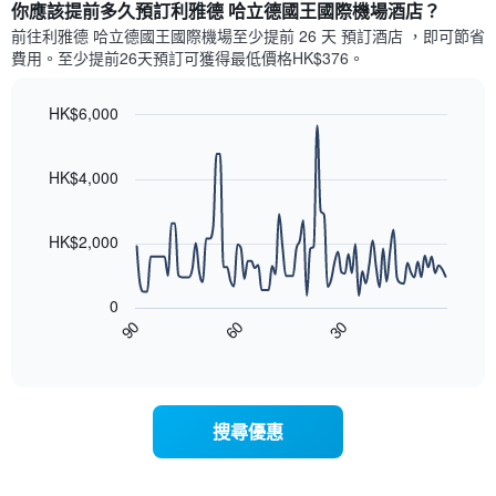
顯
1
你應該提前多久預訂利雅德 哈立德國王國際機場酒店​？
示
條
前往利雅德 哈立德國王國際機場​至少提前 26 天 預訂酒店 ，即可節省
每
X
費用。至少提前26​天​預訂可獲得最低價格HK$376​。
週
軸，
每
顯
天
HK$6,000
示
的
月
Line
Chart
房
份
graphic.
chart
with
間
此
HK$4,000
90
平
圖
data
均
表
points.
價
具
HK$2,000
格
有
以
此
1
下
圖
條
0
圖
表
Y
90
60
30
表
End
具
軸，
of
顯
有
interactive
顯
示
chart
1
示
隨
條
平
著
X
均
搜尋優惠
入
軸，
價
住
顯
格
日
示