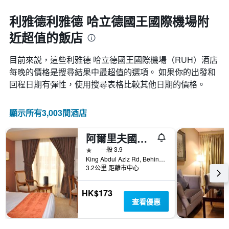
格
日
期
利雅德利雅德 哈立德國王國際機場附
的
近超值的飯店
天
數
此
目前來説，這些利雅德 哈立德國王國際機場​（RUH​​）酒店
圖
每晚的價格是搜尋結果中最超值的選項。 如果你的出發和
表
回程日期有彈性，使用搜尋表格比較其他日期的價格。
具
有
1Y
顯示所有3,003間酒店
軸，
顯
示
阿爾里夫國際酒店 - 利雅德
房
1星級
一般 3.9
間
King Abdul Aziz Rd, Behind Samba Bank Head Office PO Box 5417, 利雅德, 沙烏地阿拉伯
平
3.2公里 距離市中心
均
價
格
HK$173
查看優惠