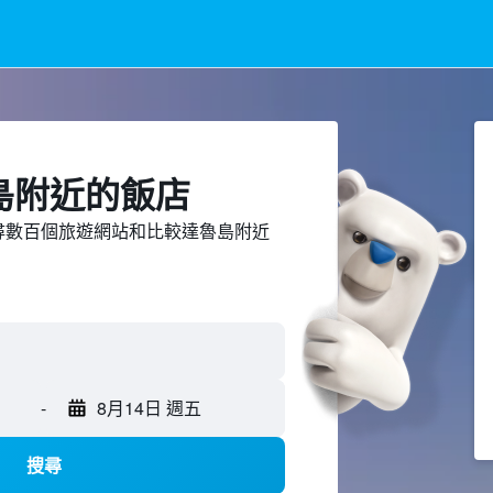
島附近​的飯店
ed上搜尋數百個旅遊網站和比較達魯島附近
-
8月14日 週五
搜尋