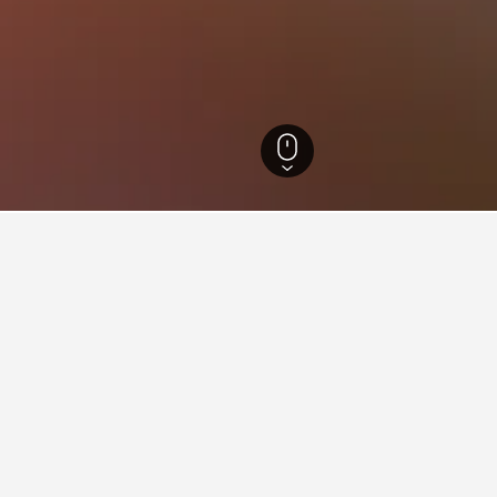
達魯島
囊
來自HotelsCombined用戶的14,294篇評論給它的分數為8