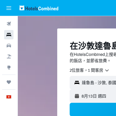
機票
酒店
​在沙敦達魯
租車
在HotelsCombin
機票＋酒店
的飯店，並節省旅費。
探索
2位旅客，1 間客房
我的旅程
8月13日 週四
中文