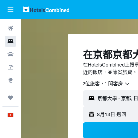
機票
酒店
​在京都京都
租車
在HotelsCombin
機票＋酒店
近的飯店，並節省旅費。
探索
2位旅客，1 間客房
我的旅程
8月13日 週四
中文