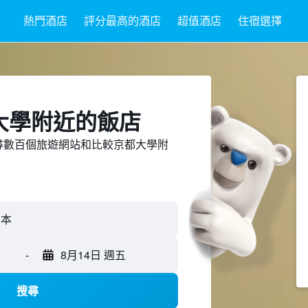
熱門酒店
評分最高的酒店
超值酒店
住宿選擇
大學附近​的飯店
ed上搜尋數百個旅遊網站和比較京都大學附
-
8月14日 週五
搜尋