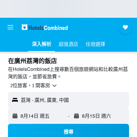
深入解析
超值酒店
住宿選擇
​在廣州荔灣​的飯店
在HotelsCombined上搜尋數百個旅遊網站和比較廣州荔
灣的飯店，並節省旅費。
2位旅客，1 間客房
荔灣 - 廣州, 廣東, 中國
8月14日 週五
-
8月15日 週六
搜尋