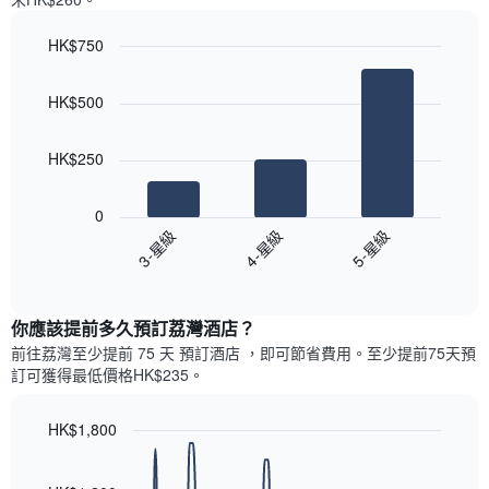
一
星
週
級
HK$750
中
評
的
Bar
Chart
等
graphic.
chart
各
彙
HK$500
with
天
整
3
此
的
bars.
圖
今
HK$250
表
晚
以
具
每
下
有
0
間
圖
1
3-星級
4-星級
5-星級
客
表
條
房
End
顯
Y
of
平
示
interactive
軸，
均
過
chart
顯
價
你應該提前多久預訂荔灣酒店​？
去
示
格
三
前往荔灣​至少提前 75 天 預訂酒店 ，即可節省費用。至少提前75​天​預
房
此
天
訂可獲得最低價格HK$235​。
間
圖
內
的
表
依
平
具
HK$1,800
星
均
有
級
Line
Chart
價
1
graphic.
chart
評
格
with