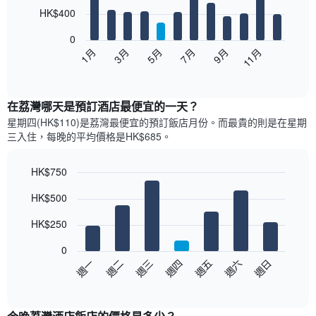
12
HK$400
bars.
0
以
1月
3月
5月
7月
9月
11月
下
End
of
圖
interactive
表
chart
顯
在荔灣哪天是預訂酒店最便宜的一天？
示
星期四(HK$110)是荔灣​最便宜的預訂飯店月份。而最貴的則是在星期
每
三​入住，每晚的平均價格是HK$685​​。
個
月
的
HK$750
房
Bar
Chart
HK$500
間
graphic.
chart
with
平
7
HK$250
均
bars.
價
0
格
以
週一
週二
週三
週四
週五
週六
週日
此
下
End
圖
of
圖
表
interactive
表
chart
具
顯