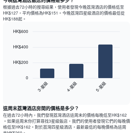
今晚荔灣酒店飯店的價格是多少？
有
示
1
根據過去72小時的搜尋結果，使用者發現今晚荔灣酒店的價格低至
每
條
HK$127，平均價格為HK$151​。今晚荔灣四星級酒店​的價格最低從
週
X
HK$188​起。
每
軸，
天
顯
HK$600
的
示
Bar
房
Chart
月
graphic.
chart
間
份
HK$400
with
平
此
3
均
bars.
圖
價
HK$200
表
格
具
以
此
有
下
0
圖
1
圖
3-星級
4-星級
5-星級
表
條
表
具
End
Y
顯
of
有
軸，
示
interactive
1
顯
過
chart
條
這周末荔灣酒店​房間的價格是多少？
示
去
X
平
三
在過去72小時內，我們發現荔灣酒店​這周末的價格每晚低至HK$162​
軸，
均
天
。如果這周末你打算尋找3星級飯店，我們的使用者發現它們的每晚價
顯
價
內
格低至HK$162​。對於荔灣四星級酒店​，最新最低的每晚價格為這周
示
格
依
末HK$260​。