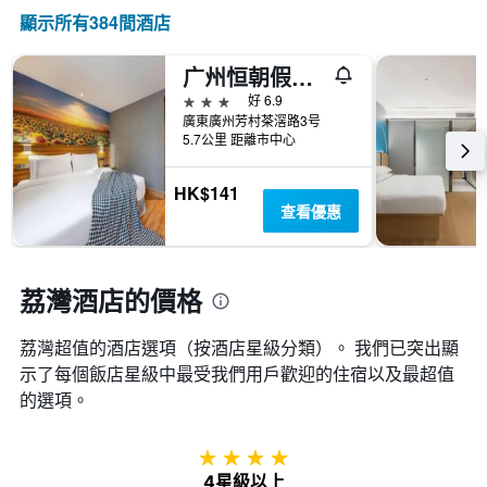
情
顯
級
顯示所有384間酒店
況。
示
分
此
過
類
圖
去
广州恒朝假日酒店
的
表
三
飯
3星級
好 6.9
有
天
店
廣東廣州芳村茶滘路3号
1
內
類
5.7公里 距離市中心
個
找
別。
X
到
此
軸，
HK$141
的
圖
顯
查看優惠
今
表
示
晚
具
距
房
有
離
間
1
預
荔灣酒店的價格
平
條
訂
均
Y
日
價
軸，
荔灣超值的酒店選項（按酒店星級分類）。 我們已突出顯
期
格。
顯
示了每個飯店星級中最受我們用戶歡迎的住宿以及最超值
的
示
天
的選項。
過
數
去
此
三
圖
4星級
天
表
4星級以上