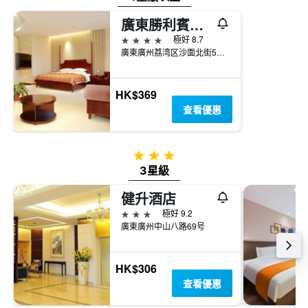
內
具
找
有
廣東勝利賓館廣州
到
1Y
4星級
極好 8.7
的
軸，
廣東廣州荔湾区沙面北街53号
本
顯
週
示
末
房
房
HK$369
間
間
查看優惠
平
平
均
均
價
價
格
3星級
格。
3星級
健升酒店
3星級
極好 9.2
廣東廣州中山八路69号
HK$306
查看優惠