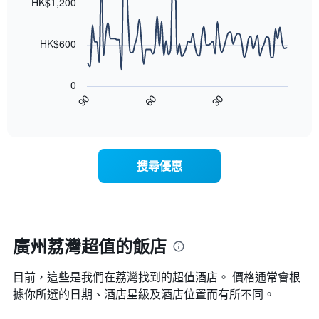
條
HK$1,200
等
90
X
彙
data
軸，
整
points.
顯
HK$600
的
示
雙
以
按
人
下
星
房
0
圖
級
平
90
60
30
表
End
分
均
of
顯
類
interactive
價
示
chart
的
格
隨
飯
此
著
店
搜尋優惠
圖
入
類
表
住
別。
具
日
此
有
期
圖
1
接
表
條
近，
廣州荔灣超值的飯店
具
X
房
有
軸，
價
1
顯
目前，這些是我們在荔灣找到的超值酒店。 價格通常會根
的
條
示
變
據你所選的日期、酒店星級及酒店位置而有所不同。
Y
按
化
軸，
星