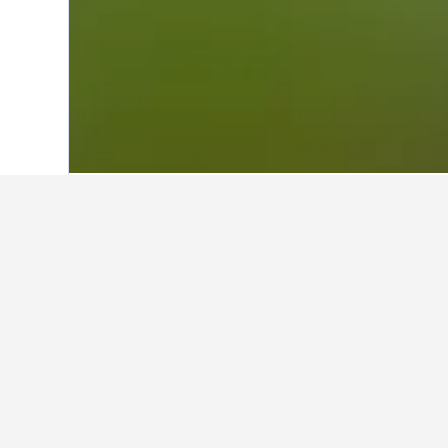
首頁
挪威
19,230
東挪威
7,631
阿
利薩克Lysaker 
這些Lysaker Railway 
的價格。
顯示所有4間酒店