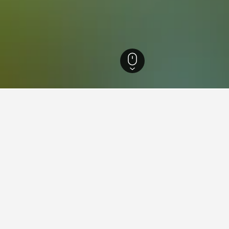
克什胡斯郡
400
貝魯姆
6
利薩克
4
Lysaker Railway Station
Railway Station附近超值的飯店
Station​住宿是我們的搜尋結果中每晚價格最划算的優惠。 如果你的