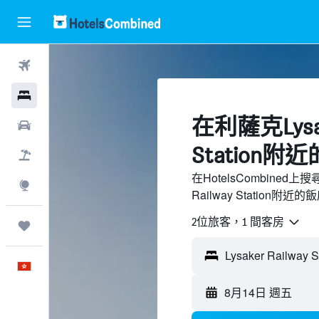
機票
酒店
​在利薩克Lysak
租車
Station附近
機票＋酒店
在HotelsCombined
探索
Railway Station
2位旅客，1 間客房
我的旅程
中文
8月14日 週五