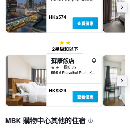
HK$574
查看優惠
2星級
2星級和以下
蘇康飯店
2星級
極好 8.9
55/5-6 Phayathai Road, Kwang Thanon Phayathai, Ratchathewi, 曼谷, 泰國
HK$329
查看優惠
MBK 購物中心​其他的住宿