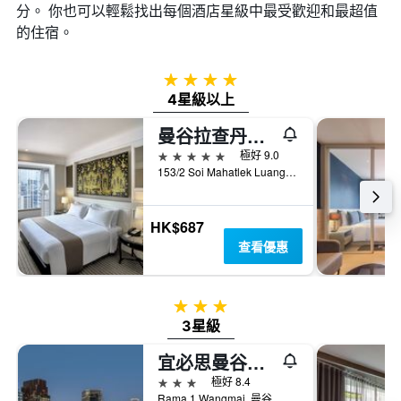
分。 你也可以輕鬆找出每個酒店星級中最受歡迎和最超值
的住宿。
4星級
4星級以上
曼谷拉查丹利中心酒店
5星級
極好 9.0
153/2 Soi Mahatlek Luang 1, Ratchadamri Road, Lumpini, Pathumwan, 曼谷, 泰國
HK$687
查看優惠
3星級
3星級
宜必思曼谷暹罗酒店
3星級
極好 8.4
Rama 1 Wangmai, 曼谷, 泰國