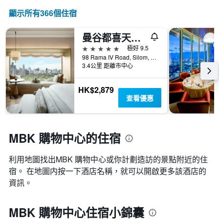
顯示所有366​個住宿
曼谷都喜天丽酒店
5星級
極好 9.5
98 Rama IV Road, Silom, 曼谷, 泰國
3.4公里 距離市中心
HK$2,879
查看優惠
MBK 購物中心的住宿
利用地圖找出MBK 購物中心​​或你計劃造訪的景點附近的住
宿。 在地圖内按一下酒店名稱，就可以開啟更多該酒店的
資訊。
MBK 購物中心住宿小錦囊