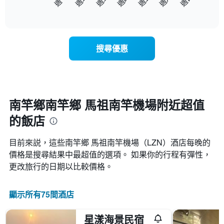
下
End
圖
of
圖
表
interactive
表
chart
具
顯
有
示
1
搜尋優惠
每
條
週
X
每
軸，
天
顯
的
示
房
南竿鄉南竿鄉 馬祖南竿機場附近超值
月
間
份
的飯店
平
此
均
圖
價
表
目前來説，這些南竿鄉 馬祖南竿機場​（LZN​​）酒店每晚的
格
具
價格是搜尋結果中最超值的選項。 如果你的行程有彈性，
此
有
更改旅行的日期以比較價格。
圖
1
表
條
具
Y
顯示所有75間酒店
有
軸，
1
顯
條
示
星漾海景民宿
X