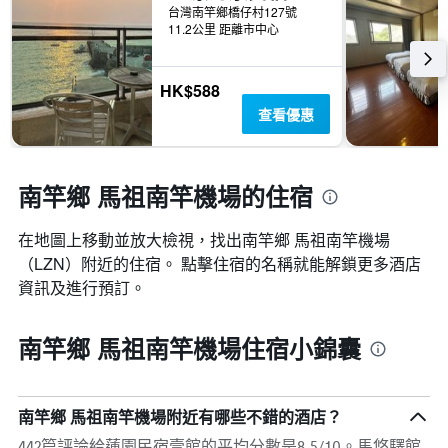
平
台灣南竿鄉橋仔村127號
軸，
均
11.2公里 距離市中心
顯
價
示
格
一
HK$588
週
中
查看優惠
的
各
天
此
南竿鄉 馬祖南竿機場的住宿
圖
表
在地圖上移動並放大檢視，找出南竿鄉 馬祖南竿機場​
具
（LZN​）附近的住宿。 點擊住宿的名稱就能解鎖更多酒店
有
1
資訊及進行預訂。
條
Y
軸，
南竿鄉 馬祖南竿機場住宿小錦囊
顯
示
房
間
南竿鄉 馬祖南竿機場附近有哪些不錯的酒店？
的
442篇評論給蓮園民宿壹館的平均分數是8.5/10。馬悠驛館