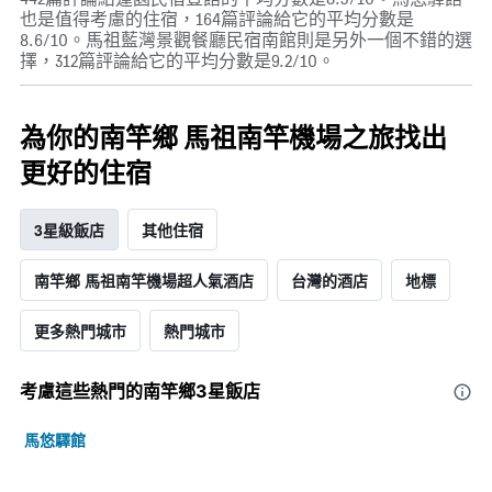
平
也是值得考慮的住宿，164篇評論給它的平均分數是
均
8.6/10。馬祖藍灣景觀餐廳民宿南館則是另外一個不錯的選
價
擇，312篇評論給它的平均分數是9.2/10。
格
為你的南竿鄉 馬祖南竿機場之旅找出
更好的住宿
3星級飯店
其他住宿
南竿鄉 馬祖南竿機場超人氣酒店
台灣的酒店
地標
更多熱門城市
熱門城市
考慮這些熱門的南竿鄉3星​飯店
馬悠驛館