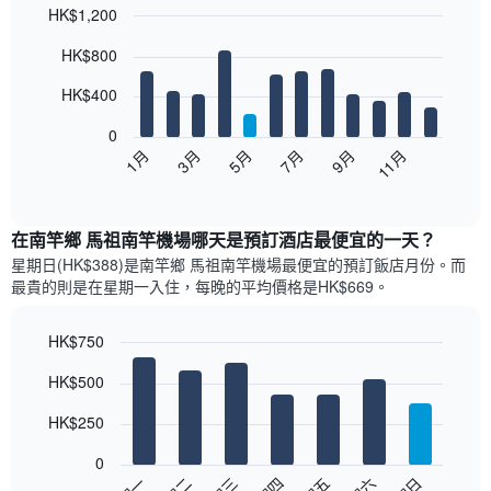
HK$1,200
Bar
Chart
HK$800
graphic.
chart
with
12
HK$400
bars.
0
以
1月
3月
5月
7月
9月
11月
下
End
of
圖
interactive
表
chart
顯
在南竿鄉 馬祖南竿機場哪天是預訂酒店最便宜的一天？
示
星期日(HK$388)是南竿鄉 馬祖南竿機場​最便宜的預訂飯店月份。而
每
最貴的則是在星期一​入住，每晚的平均價格是HK$669​​。
個
月
的
HK$750
房
Bar
Chart
HK$500
間
graphic.
chart
with
平
7
HK$250
均
bars.
價
0
格
以
週一
週二
週三
週四
週五
週六
週日
此