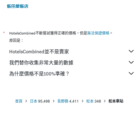
飯田屋飯店
松本潮流酒店
松本站前超級酒店
松本市南十字星經濟型酒店
*
HotelsCombined不斷嘗試獲得正確的價格，但是
無法保證價格
。
高地雷美伊斯塔酒店
原因是：
松本艾斯旅館
HotelsCombined並不是賣家
上高地溫泉飯店
我們替你收集非常大量的數據
上高地大正池飯店
為什麼價格不是100%準確？
史拉分大酒店
休暇村乘鞍高原 - 松本
首頁
日本
95,498
長野縣
4,411
松本
348
松本車站