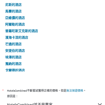
尼斯的酒店
馬賽的酒店
亞維儂的酒店
阿爾勒的酒店
普羅旺斯艾克斯的酒店
濱海卡涅的酒店
芒通的酒店
安提伯的酒店
埃澤的酒店
戛納的酒店
戈爾德的酒店
聖羅蘭度瓦的酒店
卡普代的酒店
曼德琉-拉納普勒的酒店
*
HotelsCombined不斷嘗試獲得正確的價格，但是
無法保證價格
。
聖特羅佩的酒店
原因是：
弗爾東河畔萊薩萊的酒店
HotelsCombined並不是賣家