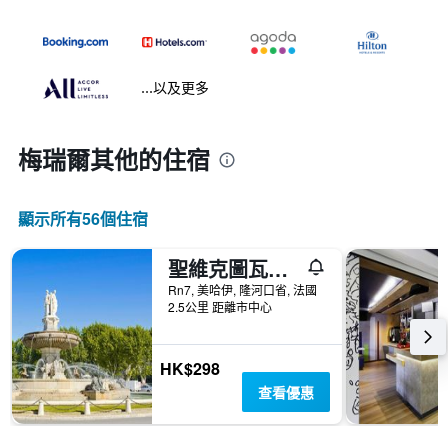
...以及更多
梅瑞爾​其他的住宿
顯示所有56​個住宿
聖維克圖瓦普羅旺斯艾克斯 F1 飯店
Rn7, 美哈伊, 隆河口省, 法國
2.5公里 距離市中心
HK$298
查看優惠