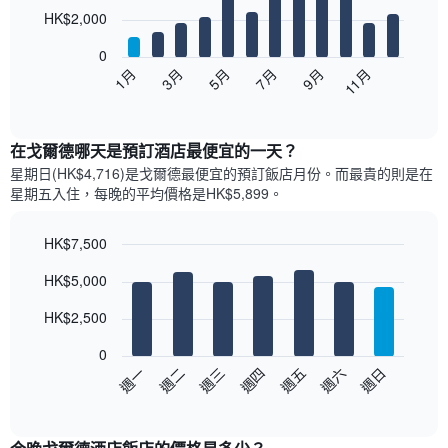
12
HK$2,000
bars.
0
以
1月
3月
5月
7月
9月
11月
下
End
of
圖
interactive
表
chart
顯
在戈爾德哪天是預訂酒店最便宜的一天？
示
星期日(HK$4,716)是戈爾德​最便宜的預訂飯店月份。而最貴的則是在
每
星期五​入住，每晚的平均價格是HK$5,899​​。
個
月
的
HK$7,500
房
Bar
Chart
HK$5,000
間
graphic.
chart
with
平
7
HK$2,500
均
bars.
價
0
格
以
週日
週四
週一
週五
週二
週六
週三
此
下
End
圖
of
圖
表
interactive
表
chart
具
顯