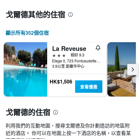
戈爾德​其他的住宿
顯示所有352​個住宿
La Reveuse
3星級
極好 9.3
Etage 0, 723 Fontcaudette, 戈爾德斯, 沃克呂兹省, 法國
3.9公里 距離市中心
HK$1,506
查看優惠
戈爾德的住宿
利用我們的互動地圖，搜尋戈爾德​及你計劃造訪的地區附
近的酒店。 你可以在地圖上按一下酒店的名稱，以查看某