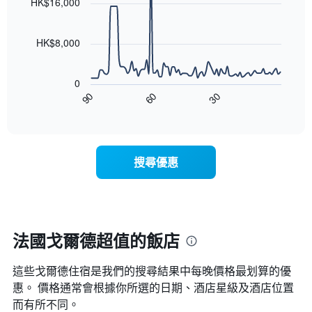
條
HK$16,000
等
90
X
彙
data
軸，
整
points.
顯
HK$8,000
的
示
雙
以
按
人
下
星
房
0
圖
級
平
30
90
60
表
End
分
均
of
顯
類
interactive
價
示
chart
的
格
隨
飯
此
著
店
搜尋優惠
圖
入
類
表
住
別。
具
日
此
有
期
圖
1
接
表
條
近，
法國戈爾德超值的飯店
具
X
房
有
軸，
價
1
顯
這些戈爾德​住宿是我們的搜尋結果中每晚價格最划算的優
的
條
示
變
惠。 價格通常會根據你所選的日期、酒店星級及酒店位置
Y
按
化
而有所不同。
軸，
星