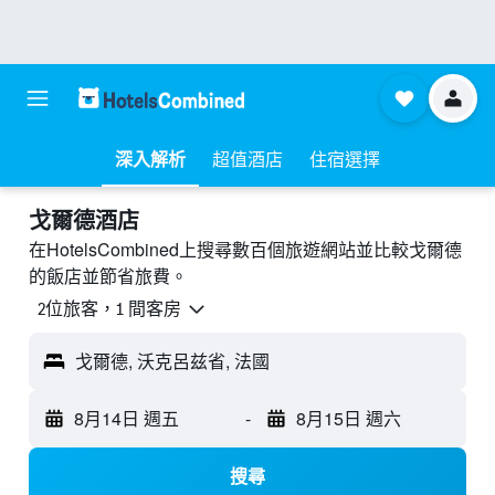
深入解析
超值酒店
住宿選擇
戈爾德酒店
在HotelsCombined上搜尋數百個旅遊網站並比較戈爾德
的飯店並節省旅費。
2位旅客，1 間客房
戈爾德, 沃克呂兹省, 法國
8月14日 週五
-
8月15日 週六
搜尋