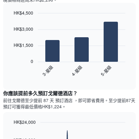
一
星
週
級
HK$4,500
中
評
的
Bar
Chart
等
graphic.
chart
各
彙
HK$3,000
with
天
整
3
此
的
bars.
圖
今
HK$1,500
表
晚
以
具
每
下
有
0
間
圖
1
3-星級
4-星級
5-星級
客
表
條
房
End
顯
Y
of
平
示
interactive
軸，
均
過
chart
顯
價
你應該提前多久預訂戈爾德酒店​？
去
示
格
三
前往戈爾德​至少提前 87 天 預訂酒店 ，即可節省費用。至少提前87​天​
房
此
天
預訂可獲得最低價格HK$1,224​。
間
圖
內
的
表
依
平
具
HK$24,000
星
均
有
級
Line
Chart
價
1
graphic.
chart
評
格
with