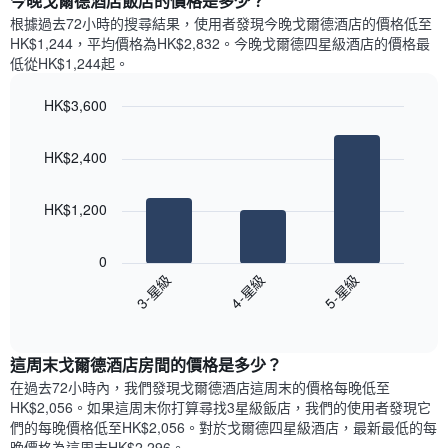
今晚戈爾德酒店飯店的價格是多少？
有
示
1
根據過去72小時的搜尋結果，使用者發現今晚戈爾德酒店的價格低至
每
條
HK$1,244，平均價格為HK$2,832​。今晚戈爾德四星級酒店​的價格最
週
X
低從HK$1,244​起。
每
軸，
天
顯
HK$3,600
的
示
Bar
房
Chart
月
graphic.
chart
間
份
HK$2,400
with
平
此
3
均
bars.
圖
價
HK$1,200
表
格
具
以
此
有
下
0
圖
1
圖
3-星級
4-星級
5-星級
表
條
表
具
End
Y
顯
of
有
軸，
示
interactive
1
顯
過
chart
條
這周末戈爾德酒店​房間的價格是多少？
示
去
X
平
三
在過去72小時內，我們發現戈爾德酒店​這周末的價格每晚低至
軸，
均
天
HK$2,056​。如果這周末你打算尋找3星級飯店，我們的使用者發現它
顯
價
內
們的每晚價格低至HK$2,056​。對於戈爾德四星級酒店​，最新最低的每
示
格
依
晚價格為這周末HK$2,296​。