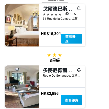
內
具
找
有
戈爾德巴斯蒂德酒店 - 高第斯
到
1Y
5星級
極好 9.5
的
軸，
61 Rue de la Combe, 戈爾德斯, 沃克呂兹省, 法國
本
顯
週
示
末
房
房
HK$15,304
間
查看優
間
平
惠
平
均
均
價
價
格
3星級
格。
3星級
多麥尼德爾恩克洛斯住宿加早餐旅館
Route De Senanque, 戈爾德斯, 沃克呂兹省, 法國
HK$2,996
查看優惠