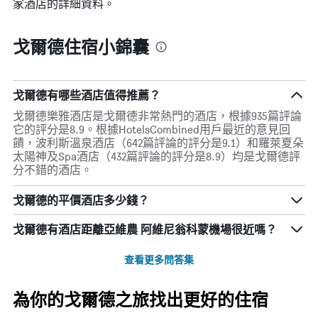
家酒店的詳細資料。
戈爾德住宿小錦囊
戈爾德有哪些酒店值得推薦？
戈爾德樂雅酒店是戈爾德非常熱門的酒店，根據935篇評論
它的評分是8.9。根據HotelsCombined用戶最近的意見回
饋，波利斯溫泉酒店（642篇評論的評分是9.1）和羅萊夏朵
太陽神及Spa酒店（432篇評論的評分是8.9）均是戈爾德評
分不錯的酒店。
戈爾德的平價酒店多少錢？
戈爾德​有酒店距離亞維農 阿維尼翁科蒙機場​很近嗎？
查看更多問答集
為你的戈爾德之旅找出更好的住宿