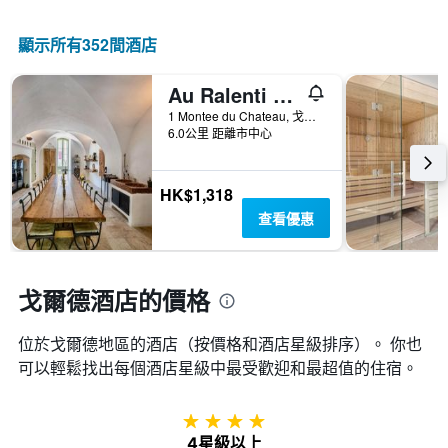
情
顯
級
況。
示
分
此
顯示所有352間酒店
過
類
圖
去
的
表
三
飯
Au Ralenti du Lierre
有
天
店
1
1 Montee du Chateau, 戈爾德斯, 沃克呂兹省, 法國
內
類
個
6.0公里 距離市中心
找
別。
X
到
此
軸，
的
圖
顯
HK$1,318
今
表
示
晚
查看優惠
具
距
房
有
離
間
1
預
平
條
訂
戈爾德酒店的價格
均
Y
日
價
軸，
期
格。
顯
位於戈爾德​地區的酒店（按價格和酒店星級排序）。 你也
的
示
天
可以輕鬆找出每個酒店星級中最受歡迎和最超值的住宿。
過
數
去
此
三
圖
4星級
天
表
4星級以上