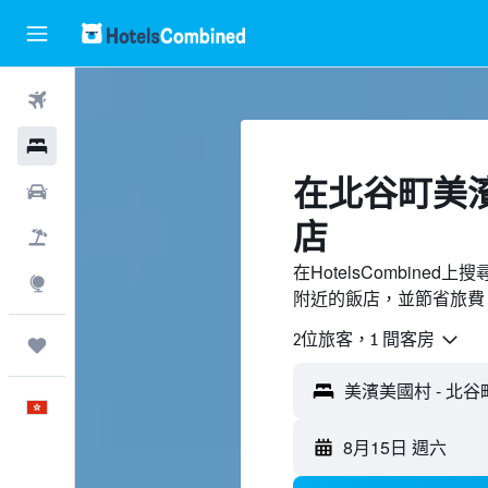
機票
酒店
​在北谷町美
租車
店
機票＋酒店
在HotelsCombin
探索
附近的飯店，並節省旅費
2位旅客，1 間客房
我的旅程
美濱美國村 - 北谷
中文
8月15日 週六