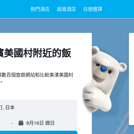
熱門酒店
超值酒店
住宿選擇
濱美國村附近​的飯
ed上搜尋數百個旅遊網站和比較美濱美國村
。
町, 日本
-
8月16日 週日