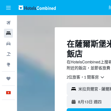
機票
酒店
​在薩爾斯堡
租車
飯店
機票＋酒店
在HotelsCombin
探索
附近的飯店，並節省旅費
2位旅客，1 間客房
我的旅程
中文
8月13日 週四