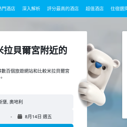
熱門酒店
深入解析
評分最高的酒店
超值酒店
住宿選
米拉貝爾宮附近​的
ed上搜尋數百個旅遊網站和比較米拉貝爾宮
。
-
8月14日 週五