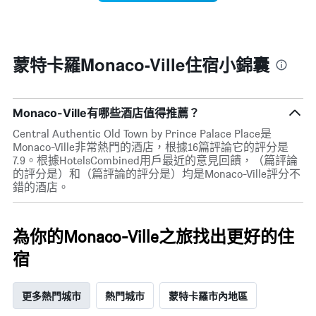
週
X
每
軸，
天
顯
的
示
房
蒙特卡羅Monaco-Ville住宿小錦囊
月
間
份
平
此
均
圖
價
Monaco-Ville有哪些酒店值得推薦？
表
格
具
Central Authentic Old Town by Prince Palace Place是
此
有
Monaco-Ville非常熱門的酒店，根據16篇評論它的評分是
圖
1
7.9。根據HotelsCombined用戶最近的意見回饋，（篇評論
表
條
的評分是）和（篇評論的評分是）均是Monaco-Ville評分不
具
Y
錯的酒店。
有
軸，
1
顯
條
示
X
為你的Monaco-Ville之旅找出更好的住
平
軸，
均
宿
顯
價
示
格
一
更多熱門城市
熱門城市
蒙特卡羅市內地區
週
中