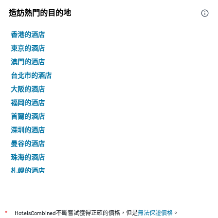
的
造訪熱門的目的地
各
天
此
香港的酒店
圖
東京的酒店
表
澳門的酒店
具
有
台北市的酒店
1
大阪的酒店
條
Y
福岡的酒店
軸，
首爾的酒店
顯
示
深圳的酒店
房
曼谷的酒店
間
的
珠海的酒店
平
札幌的酒店
均
價
名古屋的酒店
格
廣州的酒店
京都的酒店
*
HotelsCombined不斷嘗試獲得正確的價格，但是
無法保證價格
。