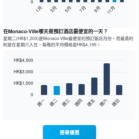
0
以
1月
3月
5月
7月
9月
11月
下
End
of
圖
interactive
表
chart
顯
在Monaco-Ville哪天是預訂酒店最便宜的一天？
示
星期二(HK$1,203)是Monaco-Ville​最便宜的預訂飯店月份。而最貴的
每
則是在星期六​入住，每晚的平均價格是HK$4,195​​。
個
月
的
HK$4,500
房
Bar
Chart
HK$3,000
間
graphic.
chart
with
平
7
HK$1,500
均
bars.
價
0
格
以
週日
週四
週一
週五
週二
週六
週三
此
下
End
圖
of
圖
表
interactive
表
chart
具
顯
有
示
1
搜尋優惠
每
條