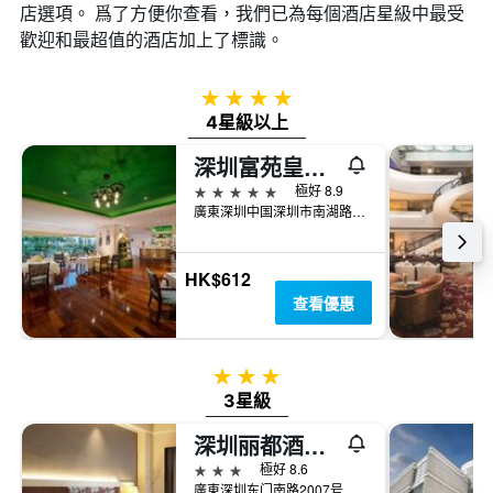
店選項。 爲了方便你查看，我們已為每個酒店星級中最受
歡迎和最超值的酒店加上了標識。
4星級
4星級以上
深圳富苑皇冠假日套房酒店
5星級
極好 8.9
廣東深圳中国深圳市南湖路3018号，距离罗湖口岸及火车站5分钟车程，福田站20分钟车程
HK$612
查看優惠
3星級
3星級
深圳丽都酒店(罗湖)
3星級
極好 8.6
廣東深圳东门南路2007号