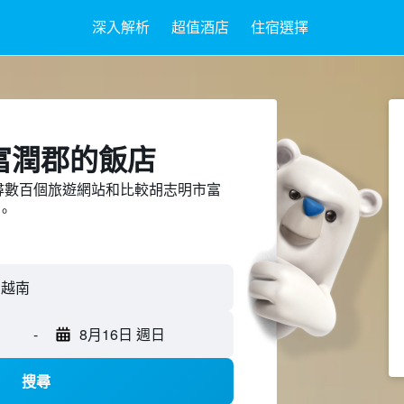
深入解析
超值酒店
住宿選擇
富潤郡​的飯店
ed上搜尋數百個旅遊網站和比較胡志明市富
。
-
8月16日 週日
搜尋