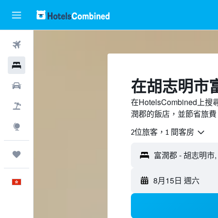
機票
酒店
​在胡志明市
租車
在HotelsCombin
機票＋酒店
潤郡的飯店，並節省旅費
探索
2位旅客，1 間客房
我的旅程
8月15日 週六
中文