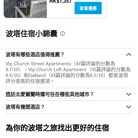
HK$1,357
條
查看優惠
X
軸，
顯
示
波塔住宿小錦囊
一
週
中
的
波塔有哪些酒店值得推薦？
各
天
Vip Church Street Apartments（47篇評論的分數為
此
9.7/10），Vip Church Loft Apartment（41篇評論的分數為
圖
9.4/10）和Oakland（43篇評論的分數為8.5/10）都是波塔
表
評分很高的住宿選項。
具
有
造訪北愛爾蘭​時還可住在哪些其他城市？
1
條
波塔​有幾間酒店？
Y
軸，
顯
示
為你的波塔之旅找出更好的住宿
房
間