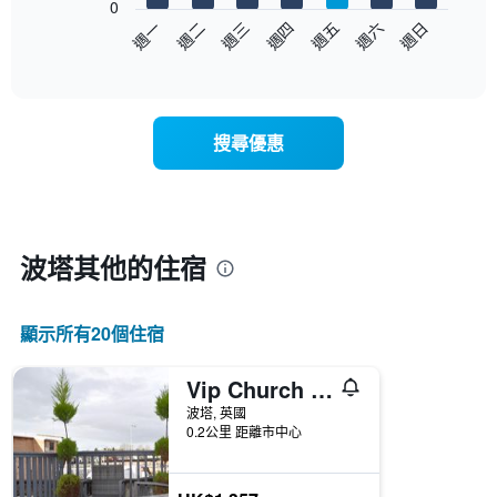
0
以
週日
週四
週一
週五
週二
週六
週三
下
End
of
圖
interactive
表
chart
顯
示
搜尋優惠
每
週
每
天
的
房
波塔​其他的住宿
間
平
均
顯示所有20​個住宿
價
格
此
Vip Church Street Apartments
圖
波塔, 英國
表
0.2公里 距離市中心
具
有
1