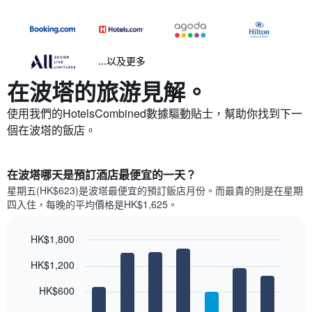
...以及更多
在波塔​的旅游見解。
使用我們的HotelsCombined數據驅動貼士，幫助你找到下一
個在波塔​的飯店。
在波塔哪天是預訂酒店最便宜的一天？
星期五(HK$623)是波塔​最便宜的預訂飯店月份。而最貴的則是在星期
四​入住，每晚的平均價格是HK$1,625​​。
HK$1,800
Bar
Chart
HK$1,200
graphic.
chart
with
7
HK$600
bars.