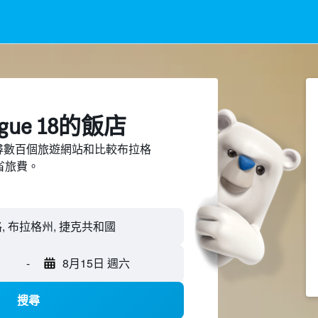
ue 18​的飯店
d上搜尋數百個旅遊網站和比較布拉格
節省旅費。
-
8月15日 週六
搜尋