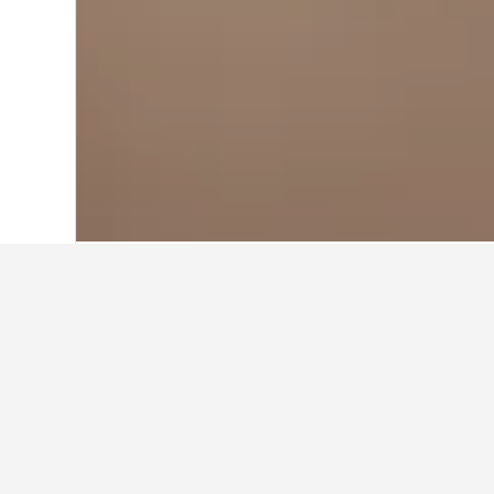
首頁
捷克共和國
30,801
布拉格
6,175
在Prague 18​
使用我們的HotelsCombined數
在Prague 18哪個月是預訂酒
1月(HK$452)是Prague 18​最便宜
Prague 18最貴的預訂飯店月份。