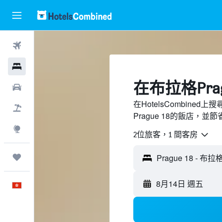
機票
酒店
​在布拉格Prag
租車
在HotelsCombine
機票＋酒店
Prague 18的飯店，並
探索
2位旅客，1 間客房
我的旅程
8月14日 週五
中文