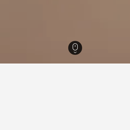
Prague 18
的旅游見解。
據驅動貼士，幫助你找到下一個在Prague 18​的飯店。
店最便宜的月份？
在Prague 18哪天是預
的預訂酒店月份。​相反，4月 (HK$1,354)是
星期一(HK$488)是Pragu
入住，每晚的平均價格是HK$916