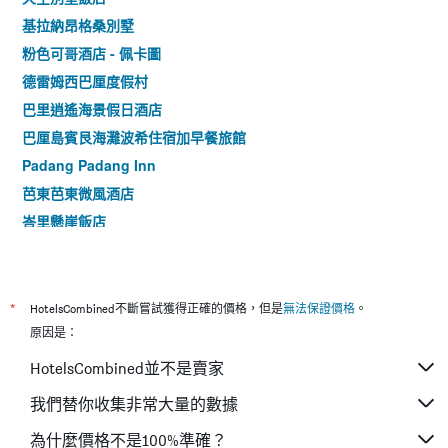
基拉納昂格桑別墅
粉色可哥酒店 - 佩卡圖
德雷姆西巴厘度假村
巴里逍遙海景假日酒店
巴厘島賓艮海灘波希住宿加早餐旅館
Padang Padang Inn
芭東芭東微風酒店
峇里懸崖飯店
阿莎娜酒店
帕昂達瓦山度假村
薩爾祕境民宿
*
HotelsCombined不斷嘗試獲得正確的價格，但是
無法保證價格
。
巴厘島棕櫚園酒店
原因是：
岩礁旅館
HotelsCombined並不是賣家
丹絨紗麗旅館
我們替你收集非常大量的數據
普拉塔瑪努沙杜阿阿瑪麗絲酒店
為什麼價格不是100%準確？
易昂巴厘島貝諾酒店