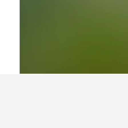
首頁
美國
1,006,974
科羅拉多州
43,52
Shenandoah-D
在地圖上移至Shenandoah-D