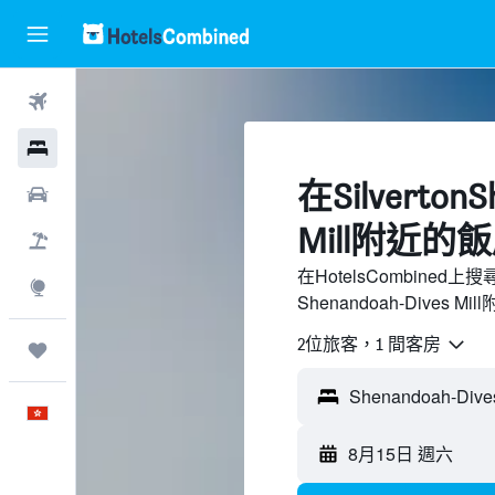
機票
酒店
​在Silverton
租車
Mill附近​的
機票＋酒店
在HotelsCombine
探索
Shenandoah-Dives
2位旅客，1 間客房
我的旅程
中文
8月15日 週六