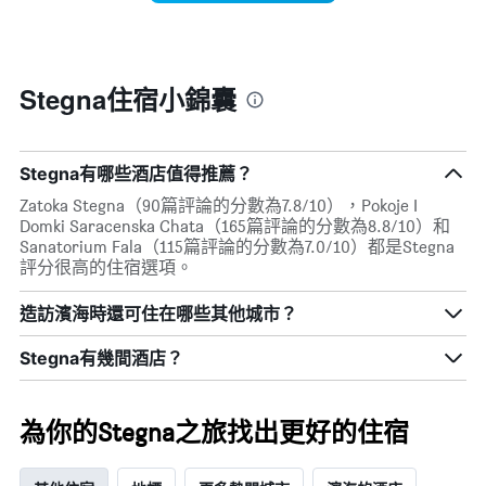
週
X
每
軸，
天
顯
的
示
房
Stegna住宿小錦囊
月
間
份
平
此
均
圖
價
Stegna有哪些酒店值得推薦？
表
格
具
Zatoka Stegna（90篇評論的分數為7.8/10），Pokoje I
此
有
Domki Saracenska Chata（165篇評論的分數為8.8/10）和
圖
1
Sanatorium Fala（115篇評論的分數為7.0/10）都是Stegna
表
條
評分很高的住宿選項。
具
Y
有
軸，
造訪濱海​時還可住在哪些其他城市？
1
顯
條
示
X
Stegna​有幾間酒店？
平
軸，
均
顯
價
示
格
為你的Stegna之旅找出更好的住宿
一
週
中