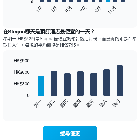
0
以
1月
3月
5月
7月
9月
11月
下
End
of
圖
interactive
表
chart
顯
在Stegna哪天是預訂酒店最便宜的一天？
示
星期一(HK$529)是Stegna​最便宜的預訂飯店月份。而最貴的則是在星
每
期日​入住，每晚的平均價格是HK$795​​。
個
月
的
HK$900
房
Bar
Chart
HK$600
間
graphic.
chart
with
平
7
HK$300
均
bars.
價
0
格
以
週一
週二
週三
週四
週五
週六
週日
此
下
End
圖
of
圖
表
interactive
表
chart
具
顯
有
示
1
搜尋優惠
每
條