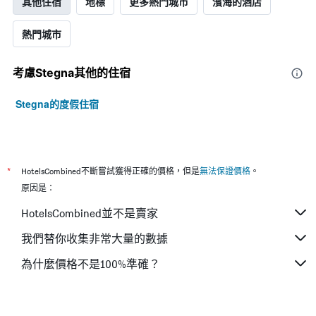
其他住宿
地標
更多熱門城市
濱海的酒店
的
各
熱門城市
天
此
圖
考慮Stegna​其他的住宿
表
具
有
Stegna的度假住宿
1
條
Y
軸，
顯
*
HotelsCombined不斷嘗試獲得正確的價格，但是
無法保證價格
。
示
原因是：
房
間
HotelsCombined並不是賣家
的
平
我們替你收集非常大量的數據
均
價
為什麼價格不是100%準確？
格