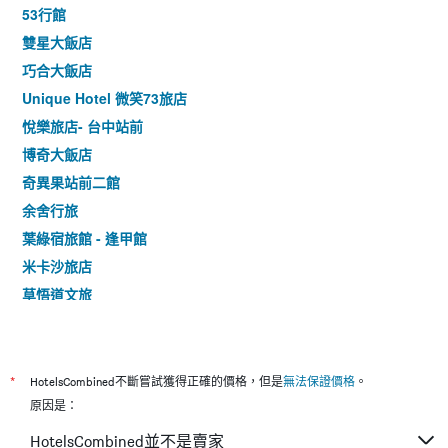
53行館
雙星大飯店
巧合大飯店
Unique Hotel 微笑73旅店
悅樂旅店- 台中站前
博奇大飯店
奇異果站前二館
余舍行旅
葉綠宿旅館 - 逢甲館
米卡沙旅店
草悟道文旅
Hotel 7 逢甲
逢甲Hotel Z
Mini Hotels (台中火車站館)
*
HotelsCombined不斷嘗試獲得正確的價格，但是
無法保證價格
。
企業家大飯店
原因是：
台中大毅老爺行旅
HotelsCombined並不是賣家