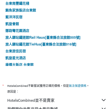
台東南豐鐵花棧
鮪魚家族飯店台東館
藍洋洋民宿
凱旋會館
娜路彎花園酒店
旅人驛站鐵道館Rail Haus[臺東縣合法旅館005號]
旅人驛站鐵花館TieHua[臺東縣合法旅館016號]
台東居佳民宿
凱旋星光酒店
康橋大飯店 台東館
門廷若室旅店・鐵花秀泰館
禾風新棧度假飯店
鐵道旅驛
*
HotelsCombined不斷嘗試獲得正確的價格，但是
無法保證價格
。
路得行旅 國際青年旅館 台東2館
原因是：
好客旅宿
HotelsCombined並不是賣家
路得行旅 国際青年旅館 台東館