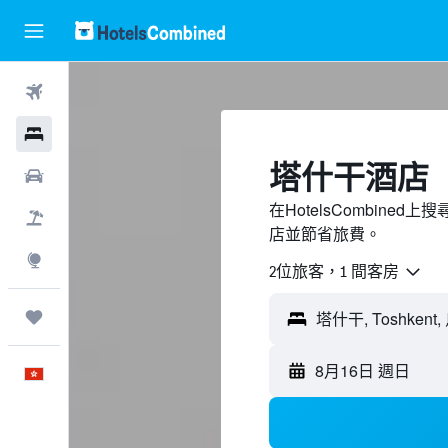
機票
酒店
塔什干酒店
租車
在HotelsCombin
機票＋酒店
店並節省旅費。
探索
2位旅客，1 間客房
我的旅程
8月16日 週日
中文