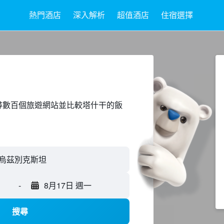
熱門酒店
深入解析
超值酒店
住宿選擇
ed上搜尋數百個旅遊網站並比較塔什干的飯
-
8月17日 週一
搜尋