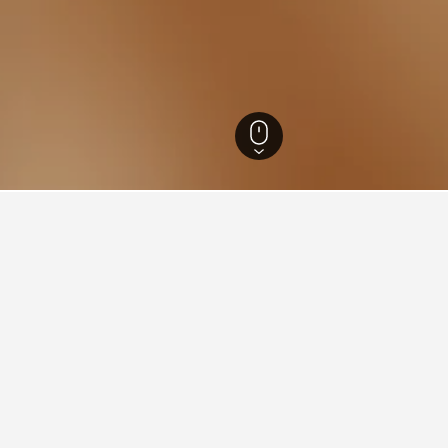
斯克呂郡
1,324
Nore
3
Tunhovdfjorden
den住宿小錦囊
達大飯店（有14,294篇評論給它8.6/10）。