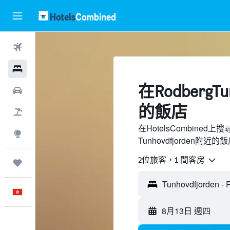
機票
酒店
​在RodbergTu
租車
的飯店
機票＋酒店
在HotelsCombine
探索
Tunhovdfjorden附
2位旅客，1 間客房
我的旅程
中文
8月13日 週四