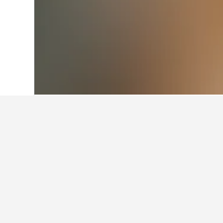
首頁
挪威
19,263
東挪威
7,644
布
Tunhovdfjor
西門町周邊有哪間酒店值得推薦？
西門町附近其中一間不錯的酒店是台北凱