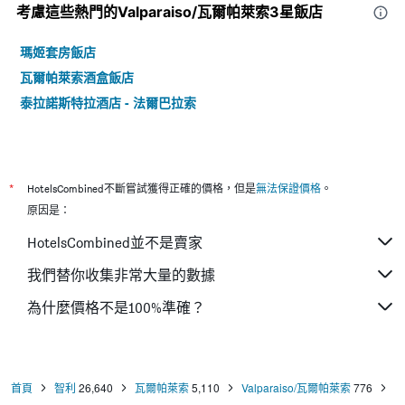
考慮這些熱門的Valparaiso/瓦爾帕萊索3星​飯店
瑪姬套房飯店
瓦爾帕萊索酒盒飯店
泰拉諾斯特拉酒店 - 法爾巴拉索
*
HotelsCombined不斷嘗試獲得正確的價格，但是
無法保證價格
。
原因是：
HotelsCombined並不是賣家
我們替你收集非常大量的數據
為什麼價格不是100%準確？
首頁
智利
26,640
瓦爾帕萊索
5,110
Valparaiso/瓦爾帕萊索
776