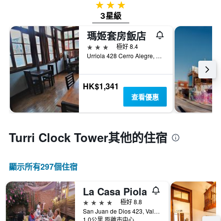
3星級
3星級
瑪姬套房飯店
3星級
極好 8.4
Urriola 428 Cerro Alegre, Valparaiso/瓦爾帕萊索, 智利
HK$1,341
查看優惠
Turri Clock Tower​其他的住宿
顯示所有297​個住宿
La Casa Piola
4星級
極好 8.8
San Juan de Dios 423, Valparaiso/瓦爾帕萊索, 智利
1.0公里 距離市中心