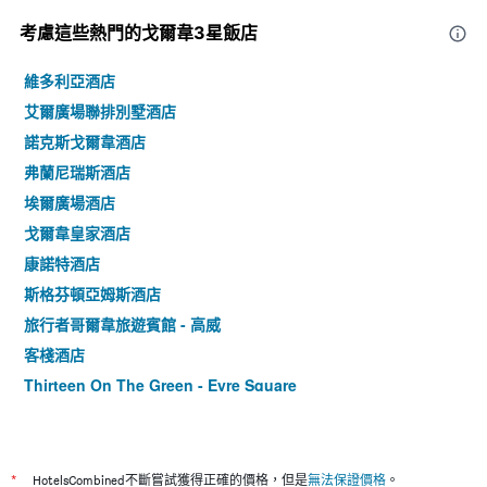
考慮這些熱門的戈爾韋3星​飯店
維多利亞酒店
艾爾廣場聯排別墅酒店
諾克斯戈爾韋酒店
弗蘭尼瑞斯酒店
埃爾廣場酒店
戈爾韋皇家酒店
康諾特酒店
斯格芬頓亞姆斯酒店
旅行者哥爾韋旅遊賓館 - 高威
客棧酒店
Thirteen On The Green - Eyre Square
海德飯店 (前福斯特苑飯店)
亞斯伽德酒店
灰樹叢旅館
*
HotelsCombined不斷嘗試獲得正確的價格，但是
無法保證價格
。