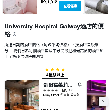
HK$1,012
查看優惠
University Hospital Galway酒店的價
格
所選日期的酒店價格（每晚平均價格），按酒店星級細
分。 我們已為每個酒店星級中最受歡迎和最超值的酒店加
上了標識供你快速瀏覽。
4星級
4星級以上
哥爾韋茱莉斯酒店 - 高威
4星級
極好 8.7
Quay Street, 戈爾韋, 愛爾蘭
HK$1,905