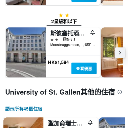
2星級
2星級和以下
斯彼塞托酒店 - 聖加倫
2星級
極好 8.1
Moosbruggstrasse, 1, 聖加崙, 聖加侖州, 瑞士
HK$1,584
查看優惠
University of St. Gallen​其他的住宿
顯示所有45​個住宿
聖加侖瑞士青年旅舍