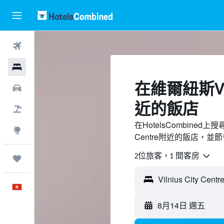
機票
酒店
​在維爾紐斯Viln
租車
近​的飯店
機票＋酒店
在HotelsCombined上
探索
Centre附近的飯店，並
2位旅客，1 間客房
我的旅程
中文
8月14日 週五