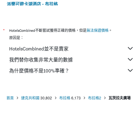
派樂可遊卡湖酒店 - 布拉格
阿瑪迪斯酒店 - 布拉格
城市中心酒店
城市中心豪華酒店
*
HotelsCombined不斷嘗試獲得正確的價格，但是
無法保證價格
。
a＆o 布拉格雷亞飯店
原因是：
班尼公寓 - 布拉格
HotelsCombined並不是賣家
喬治國王酒店
我們替你收集非常大量的數據
康特皇家酒店
為什麼價格不是100%準確？
安妮特酒店
優利利旅館
首頁
捷克共和國
30,802
布拉格
6,173
布拉格2
瓦茨拉夫廣場