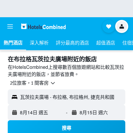
熱門酒店
深入解析
評分最高的酒店
超值酒店
住宿
​在布拉格瓦茨拉夫廣場附近​的飯店
在HotelsCombined上搜尋數百個旅遊網站和比較瓦茨拉
夫廣場附近的飯店，並節省旅費。
2位旅客，1 間客房
瓦茨拉夫廣場 - 布拉格, 布拉格州, 捷克共和國
8月14日 週五
-
8月15日 週六
搜尋