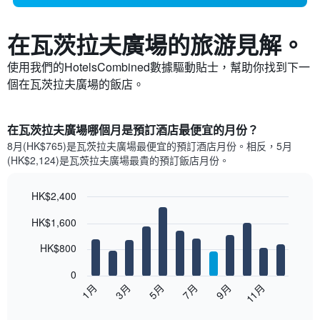
在瓦茨拉夫廣場​的旅游見解。
使用我們的HotelsCombined數據驅動貼士，幫助你找到下一
個在瓦茨拉夫廣場​的飯店。
在瓦茨拉夫廣場哪個月是預訂酒店最便宜的月份？
8月(HK$765)是瓦茨拉夫廣場​最便宜的預訂酒店月份。​相反，5月
(HK$2,124)是瓦茨拉夫廣場最貴的預訂飯店月份。
HK$2,400
Bar
Chart
HK$1,600
graphic.
chart
with
12
HK$800
bars.
0
以
1月
3月
5月
7月
9月
11月
下
End
of
圖
interactive