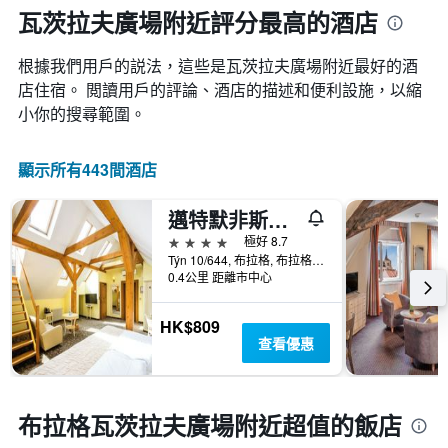
房
瓦茨拉夫廣場附近評分最高的酒店
月
間
份
平
此
根據我們用戶的説法，這些是瓦茨拉夫廣場附近最好的酒
均
圖
價
店住宿。 閲讀用戶的評論、酒店的描述和便利設施，以縮
表
格
小你的搜尋範圍。
具
此
有
圖
1
表
顯示所有443間酒店
條
具
Y
有
軸，
邁特默非斯酒店
1
顯
條
4星級
極好 8.7
示
X
Týn 10/644, 布拉格, 布拉格州, 捷克共和國
平
軸，
0.4公里 距離市中心
均
顯
價
示
格
HK$809
一
查看優惠
週
中
的
各
布拉格瓦茨拉夫廣場附近超值的飯店
天