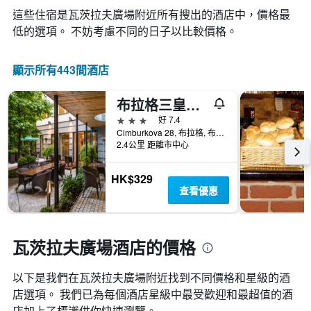
此
這些住宿是瓦茨拉夫廣場​附近所有搜出的酒店中，價格最
圖
表
低的選項。 不妨考慮不同的日子以比較價格。
具
有
1
顯示所有443間酒店
條
Y
布拉格三皇冠酒店 - 布拉格
軸，
顯
3星級
好 7.4
示
Cimburkova 28, 布拉格, 布拉格州, 捷克共和國
2.4公里 距離市中心
房
間
的
HK$329
平
查看優惠
均
價
格
瓦茨拉夫廣場酒店的價格
以下是我們在瓦茨拉夫廣場​附近找到不同價格和星級的酒
店選項。 我們已為每個酒店星級中最受歡迎和最超值的酒
店加上了標識供你快速瀏覽。