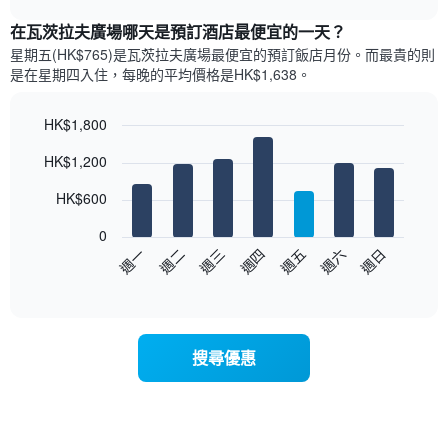
表
chart
顯
在瓦茨拉夫廣場哪天是預訂酒店最便宜的一天？
示
星期五(HK$765)是瓦茨拉夫廣場​最便宜的預訂飯店月份。而最貴的則
每
是在星期四​入住，每晚的平均價格是HK$1,638​​。
個
月
的
HK$1,800
房
Bar
Chart
HK$1,200
間
graphic.
chart
with
平
7
HK$600
均
bars.
價
0
格
以
週日
週四
週一
週五
週二
週六
週三
此
下
End
圖
of
圖
表
interactive
表
chart
具
顯
有
示
1
搜尋優惠
每
條
週
X
每
軸，
天
顯
的
示