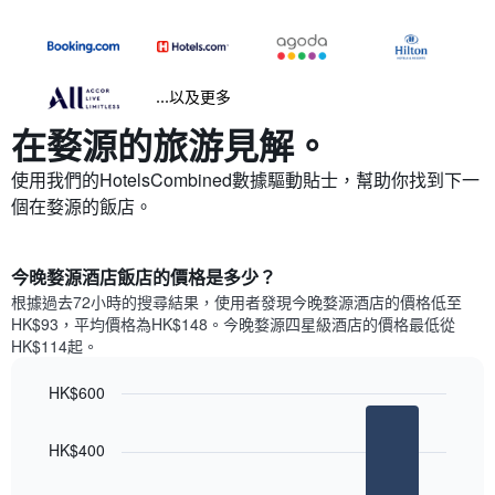
...以及更多
在婺源​的旅游見解。
使用我們的HotelsCombined數據驅動貼士，幫助你找到下一
個在婺源​的飯店。
今晚婺源酒店飯店的價格是多少？
根據過去72小時的搜尋結果，使用者發現今晚婺源酒店的價格低至
HK$93，平均價格為HK$148​。今晚婺源四星級酒店​的價格最低從
HK$114​起。
HK$600
Bar
Chart
graphic.
chart
HK$400
with
3
bars.