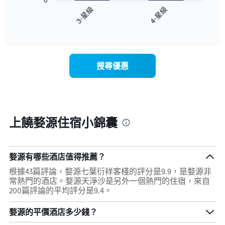
間
圖
3-星級
4-星級
客
表
房
End
顯
of
平
示
interactive
均
過
chart
價
去
格
三
搜尋優惠
此
天
圖
內
表
依
具
星
有
級
1
評
上饒婺源住宿小錦囊
條
等
X
彙
軸，
整
顯
的
婺源有哪些酒店值得推薦？
示
雙
根據43篇評論，婺源七葉衍祥客棧的評分是9.9，是婺源非
按
人
常熱門的酒店。婺源天淨沙是另外一個熱門的住宿，來自
星
房
200篇評論的平均評分是9.4。
級
平
分
均
類
婺源的平價酒店多少錢？
價
的
格