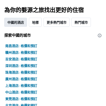
飯
此
店
圖
為你的婺源之旅找出更好的住宿
類
表
別。
具
此
有
中國的酒店
地標
更多熱門城市
熱門城市
圖
1
表
條
具
X
探索中國​的城市
有
軸，
1
顯
南昌酒店: 格價和預訂
條
示
Y
贛州酒店: 格價和預訂
按
軸，
星
吉安酒店: 格價和預訂
顯
級
深圳酒店: 格價和預訂
示
分
過
類
珠海酒店: 格價和預訂
去
的
廣州酒店: 格價和預訂
三
飯
天
店
上海酒店: 格價和預訂
內
類
中山酒店: 格價和預訂
找
別。
到
此
東莞酒店: 格價和預訂
的
圖
北京酒店: 格價和預訂