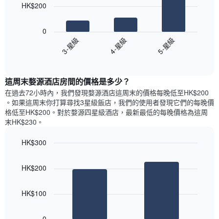
HK$200
以
下
0
圖
3-星級
4-星級
5-星級
表
End
顯
of
示
interactive
過
chart
這周末婺源酒店​房間的價格是多少？
去
三
在過去72小時內，我們發現婺源酒店​這周末的價格每晚低至HK$200​
天
。如果這周末你打算尋找3星級飯店，我們的使用者發現它們的每晚價
內
格低至HK$200​。對於婺源四星級酒店​，最新最低的每晚價格為這周
依
末HK$230​。
星
級
HK$300
評
Bar
Chart
等
graphic.
chart
彙
HK$200
with
整
2
的
bars.
今
HK$100
晚
以
每
下
0