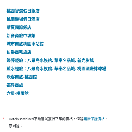
桃園智選假日飯店
桃園機場假日酒店
華夏國際飯店
新舍商旅中壢館
城市商旅桃園車站館
伯爵商務旅店
綠藤輕旅：八景島水族館. 華泰名品城. 新光影城
藍水輕旅：八景島水族館. 華泰名品城. 桃園國際棒球場
沃客商旅-桃園館
福昇商旅
六星-桃園館
勤天商旅 - 景園館
191商務旅店
旅居文旅-中壢館
*
HotelsCombined不斷嘗試獲得正確的價格，但是
無法保證價格
。
日月光國際大飯店-桃園館
原因是：