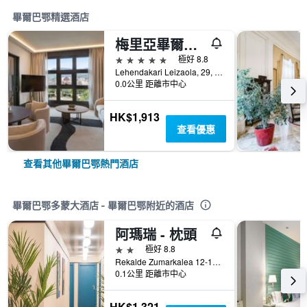
畢爾巴鄂精選酒店
梅里亞畢爾巴鄂酒店
5星級
極好 8.8
Lehendakari Leizaola, 29, 畢爾巴鄂, 比斯開省, 西班牙
0.0公里 距離市中心
HK$1,913
查看優惠
查看其他畢爾巴鄂熱門酒店
畢爾巴鄂多蒙大酒店 - 畢爾巴鄂附近的酒店
阿瑪瑞 - 枕頭
2星級
極好 8.8
Rekalde Zumarkalea 12-14, 畢爾巴鄂, 比斯開省, 西班牙
0.1公里 距離市中心
HK$1,321