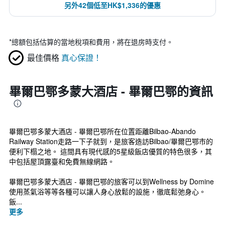
另外42個低至HK$1,336的優惠
*
總額包括估算的當地稅項和費用，將在退房時支付。
最佳價格
真心保證！
畢爾巴鄂多蒙大酒店 - 畢爾巴鄂的資訊
畢爾巴鄂多蒙大酒店 - 畢爾巴鄂所在位置距離Bilbao-Abando
Railway Station走路一下子就到，是旅客造訪Bilbao/畢爾巴鄂市的
便利下榻之地。 這間具有現代感的5星級飯店優質的特色很多，其
中包括屋頂露臺和免費無線網路。
畢爾巴鄂多蒙大酒店 - 畢爾巴鄂的旅客可以到Wellness by Domine
使用蒸氣浴等等各種可以讓人身心放鬆的設施，徹底鬆弛身心。
飯...
更多