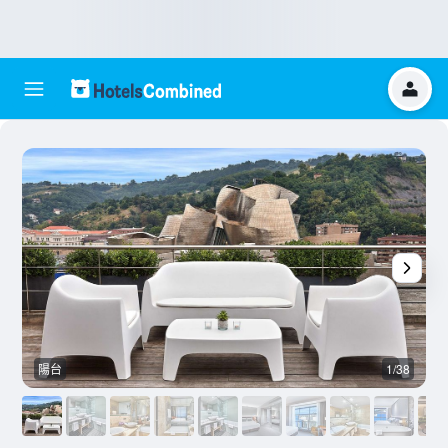
陽台
1/38