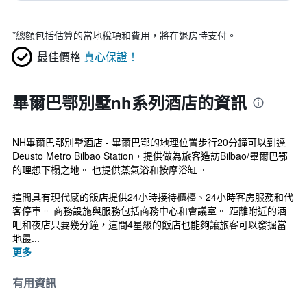
*
總額包括估算的當地稅項和費用，將在退房時支付。
最佳價格
真心保證！
畢爾巴鄂別墅nh系列酒店的資訊
NH畢爾巴鄂別墅酒店 - 畢爾巴鄂的地理位置步行20分鐘可以到達
Deusto Metro Bilbao Station，提供做為旅客造訪Bilbao/畢爾巴鄂
的理想下榻之地。 也提供蒸氣浴和按摩浴缸。
這間具有現代感的飯店提供24小時接待櫃檯、24小時客房服務和代
客停車。 商務設施與服務包括商務中心和會議室。 距離附近的酒
吧和夜店只要幾分鐘，這間4星級的飯店也能夠讓旅客可以發掘當
地最...
更多
有用資訊