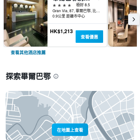
4星級
極好 8.5
Gran Via, 87, 畢爾巴鄂, 比斯開省, 西班牙
0.9公里 距離市中心
HK$1,213
查看優惠
查看其他酒店推薦
探索畢爾巴鄂
在地圖上查看