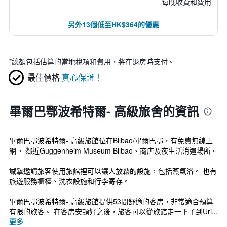
每晚收費和費用
另外13個低至HK$364的優惠
*
總額包括估算的當地稅項和費用，將在退房時支付。
最佳價格
真心保證！
畢爾巴鄂波希特爾- 高級旅舍的資訊
畢爾巴鄂波希特爾- 高級旅館位在Bilbao/畢爾巴鄂，有免費無線上
網。 鄰近Guggenheim Museum Bilbao、商店及夜生活消遣場所。
誠摯邀請旅客使用旅館裡可以讓人放鬆的設施，包括蒸氣浴。 也有
旅遊服務櫃檯、洗衣設施和行李寄存。
畢爾巴鄂波希特爾- 高級旅館提供53間舒適的客房，非常適合預算
有限的旅客。 在客房安頓好之後，旅客可以從旅館走一下子到Uri...
更多