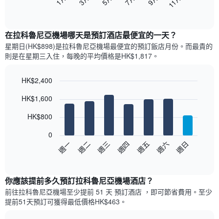
11月
下
End
of
圖
interactive
表
chart
顯
在拉科魯尼亞機場哪天是預訂酒店最便宜的一天？
示
星期日(HK$898)是拉科魯尼亞機場​最便宜的預訂飯店月份。而最貴的
每
則是在星期三​入住，每晚的平均價格是HK$1,817​​。
個
月
的
HK$2,400
房
Bar
Chart
HK$1,600
間
graphic.
chart
with
平
7
HK$800
均
bars.
價
0
格
以
週日
週四
週一
週五
週二
週六
週三
此
下
End
圖
of
圖
表
interactive
表
chart
具
顯
你應該提前多久預訂拉科魯尼亞機場酒店​？
有
示
1
前往拉科魯尼亞機場​至少提前 51 天 預訂酒店 ，即可節省費用。至少
每
條
提前51​天​預訂可獲得最低價格HK$463​。
週
X
每