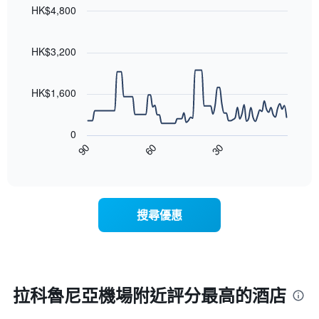
軸，
天
HK$4,800
顯
的
Line
示
Chart
房
graphic.
chart
月
with
間
HK$3,200
份
90
平
此
data
均
圖
points.
價
HK$1,600
表
格
具
以
此
有
下
圖
0
1
圖
表
90
60
30
條
表
End
具
Y
of
顯
有
interactive
軸，
示
chart
1
顯
隨
條
示
著
X
搜尋優惠
平
入
軸，
均
住
顯
價
日
示
格
期
一
接
週
近，
拉科魯尼亞機場附近評分最高的酒店
中
房
的
價