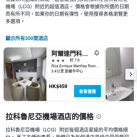
數
機場​（LCG​）附近的超值酒店。 價格會根據你所選的日期
此
圖
而有所不同，如果你的日期有彈性，使用搜尋表格瀏覽更
表
多選項。
具
有
1Y
顯示所有350間酒店
軸，
顯
阿爾達門科魯納青年旅舍
示
房
3星級
好 7.9
間
Rúa Enrique Mariñas Romero Periodista, 2, 拉科魯尼亞, 加利西亞, 西班牙
平
3.4公里 距離市中心
均
價
HK$459
格
查看優惠
拉科魯尼亞機場酒店的價格
拉科魯尼亞機場​（LCG​）附近每個酒店星級的平均價格細
分。 爲了方便你查看，我們已為每個酒店星級中最受歡迎