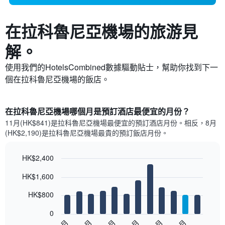
在拉科魯尼亞機場​的旅游見
解。
使用我們的HotelsCombined數據驅動貼士，幫助你找到下一
個在拉科魯尼亞機場​的飯店。
在拉科魯尼亞機場哪個月是預訂酒店最便宜的月份？
11月(HK$841)是拉科魯尼亞機場​最便宜的預訂酒店月份。​相反，8月
(HK$2,190)是拉科魯尼亞機場最貴的預訂飯店月份。
HK$2,400
Bar
Chart
HK$1,600
graphic.
chart
with
12
HK$800
bars.
0
以
1月
3月
5月
7月
9月