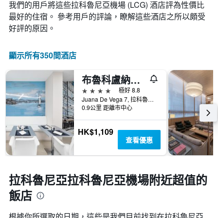
各
我們的用戶將這些拉科魯尼亞機場 (LCG) 酒店評為性價比
的
天
變
最好的住宿。 參考用戶的評論，瞭解這些酒店之所以頗受
此
化
好評的原因。
圖
情
表
況。
具
此
顯示所有350間酒店
有
圖
1
表
條
布魯科盧納歐洲之星飯店
有
Y
1
4星級
極好 8.8
軸，
個
Juana De Vega 7, 拉科魯尼亞, 加利西亞, 西班牙
顯
X
0.9公里 距離市中心
示
軸，
房
顯
HK$1,109
間
示
查看優惠
的
距
平
離
均
預
價
訂
拉科魯尼亞拉科魯尼亞機場附近超值的
格
日
期
飯店
的
天
根據你所選取的日期，這些是我們目前找到在拉科魯尼亞