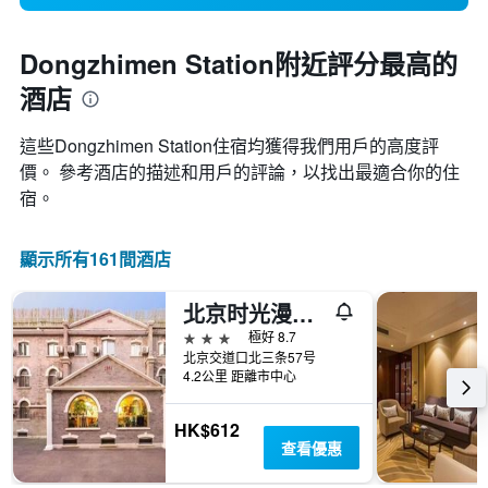
Dongzhimen Station附近評分最高的
酒店
這些Dongzhimen Station​住宿均獲得我們用戶的高度評
價。 參考酒店的描述和用戶的評論，以找出最適合你的住
宿。
顯示所有161間酒店
北京时光漫步怀旧主题酒店国子监店
3星級
極好 8.7
北京交道口北三条57号
4.2公里 距離市中心
HK$612
查看優惠