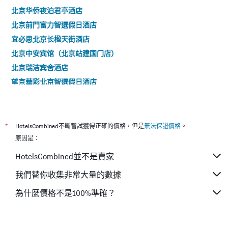
北京华侨夜泊君亭酒店
北京前門富力智選假日酒店
宜必思北京长楹天街酒店
北京中安宾馆（北京站建国门店）
北京瑞洁宾舍酒店
望京華彩北京智選假日酒店
北京安縵頤和渡假村
北京西郊賓館
北京戀戀客棧
*
HotelsCombined不斷嘗試獲得正確的價格，但是
無法保證價格
。
北京宜必思尚品北京首都機場酒店
原因是：
北京龍脈溫泉度假村（昌平 - 小湯山）
HotelsCombined並不是賣家
桔子酒店（北京望京地铁站店）
我們替你收集非常大量的數據
行舍·礼院(北京王府井四合院店)
為什麼價格不是100%準確？
北京東直門智選假日酒店
北京臨空智選假日酒店