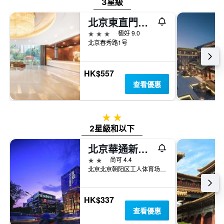
3星級
北京東直門智選假日酒店
3星級
極好 9.0
北京春秀路1号
HK$557
查看優惠
2星級
2星級和以下
北京華通新飯店
2星級
尚可 4.4
北京北京朝阳区工人体育场十字路口往北春秀路（联宝公寓旁边）
HK$337
查看優惠