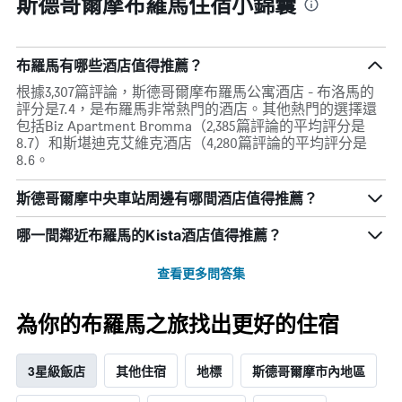
斯德哥爾摩布羅馬住宿小錦囊
內
具
找
有
到
1Y
的
軸，
布羅馬有哪些酒店值得推薦？
本
顯
週
根據3,307篇評論，斯德哥爾摩布羅馬公寓酒店 - 布洛馬的
示
末
評分是7.4，是布羅馬非常熱門的酒店。其他熱門的選擇還
房
房
包括Biz Apartment Bromma（2,385篇評論的平均評分是
間
間
8.7）和斯堪迪克艾維克酒店（4,280篇評論的平均評分是
平
平
8.6。
均
均
價
價
格
斯德哥爾摩中央車站周邊有哪間酒店值得推薦？
格。
哪一間鄰近布羅馬的Kista酒店值得推薦？
查看更多問答集
為你的布羅馬之旅找出更好的住宿
3星級飯店
其他住宿
地標
斯德哥爾摩市內地區