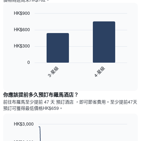
一
星
週
級
HK$900
中
評
的
Bar
Chart
等
graphic.
chart
各
彙
HK$600
with
天
整
2
此
的
bars.
圖
今
HK$300
表
晚
以
具
每
下
有
0
間
圖
1
3-星級
4-星級
客
表
條
房
End
顯
Y
of
平
示
interactive
軸，
均
過
chart
顯
價
你應該提前多久預訂布羅馬酒店​？
去
示
格
三
前往布羅馬​至少提前 47 天 預訂酒店 ，即可節省費用。至少提前47​天​
房
此
天
預訂可獲得最低價格HK$659​。
間
圖
內
的
表
依
平
具
HK$3,000
星
均
有
級
Line
Chart
價
1
graphic.
chart
評
格
with