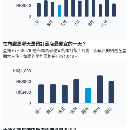
12
HK$500
bars.
0
以
1月
3月
5月
7月
9月
11月
下
End
of
圖
interactive
表
chart
顯
在布羅馬哪天是預訂酒店最便宜的一天？
示
星期五(HK$579)是布羅馬​最便宜的預訂飯店月份。而最貴的則是在星
每
期六​入住，每晚的平均價格是HK$1,048​​。
個
月
的
HK$1,200
房
Bar
Chart
HK$800
間
graphic.
chart
with
平
7
HK$400
均
bars.
價
0
格
以
週日
週四
週一
週五
週二
週六
週三
此
下
End
圖
of
圖
表
interactive
表
chart
具
顯