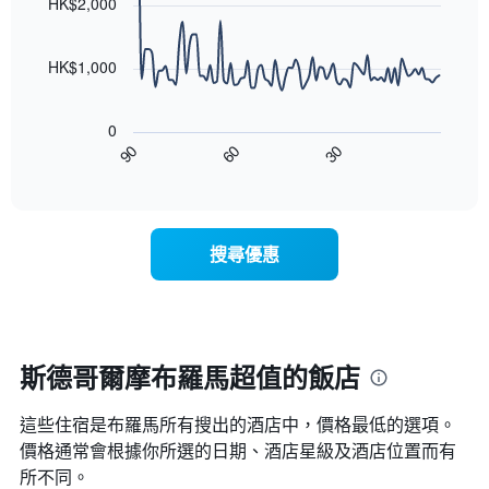
條
HK$2,000
等
90
X
彙
data
軸，
整
points.
顯
HK$1,000
的
示
雙
以
按
人
下
星
房
0
圖
級
平
90
60
30
表
End
分
均
of
顯
類
interactive
價
示
chart
的
格
隨
飯
此
著
店
搜尋優惠
圖
入
類
表
住
別。
具
日
此
有
期
圖
1
接
表
條
近，
斯德哥爾摩布羅馬超值的飯店
具
X
房
有
軸，
價
1
顯
這些住宿是布羅馬所有搜出的酒店中，價格最低的選項。
的
條
示
變
價格通常會根據你所選的日期、酒店星級及酒店位置而有
Y
按
化
所不同。
軸，
星