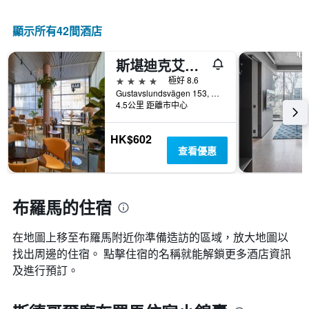
情
顯
級
況。
示
分
此
顯示所有42間酒店
過
類
圖
去
的
表
三
飯
斯堪迪克艾維克酒店
有
天
店
1
4星級
極好 8.6
內
類
個
Gustavslundsvägen 153, 斯德哥爾摩, 斯德哥爾摩, 瑞典
找
別。
X
4.5公里 距離市中心
到
此
軸，
的
圖
顯
今
HK$602
表
示
晚
查看優惠
具
距
房
有
離
間
1
預
平
條
訂
布羅馬的住宿
均
Y
日
價
軸，
期
格。
顯
在地圖上移至布羅馬​​附近你準備造訪的區域，放大地圖以
的
示
天
找出周邊的住宿。 點擊住宿的名稱就能解鎖更多酒店資訊
過
數
及進行預訂。
去
此
三
圖
天
表