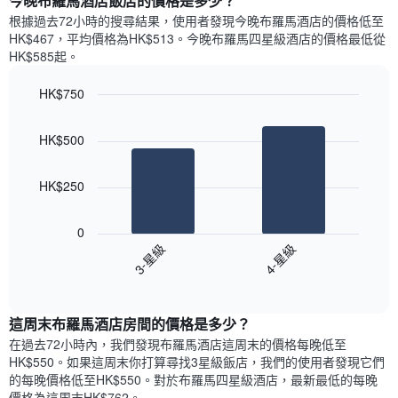
今晚布羅馬酒店飯店的價格是多少？
有
示
1
根據過去72小時的搜尋結果，使用者發現今晚布羅馬酒店的價格低至
每
條
HK$467，平均價格為HK$513​。今晚布羅馬四星級酒店​的價格最低從
週
X
HK$585​起。
每
軸，
天
顯
HK$750
的
示
Bar
房
Chart
月
graphic.
chart
間
份
HK$500
with
平
此
2
均
bars.
圖
價
HK$250
表
格
具
以
此
有
下
0
圖
1
圖
3-星級
4-星級
表
條
表
具
End
Y
顯
of
有
軸，
示
interactive
1
顯
過
chart
條
這周末布羅馬酒店​房間的價格是多少？
示
去
X
平
三
在過去72小時內，我們發現布羅馬酒店​這周末的價格每晚低至
軸，
均
天
HK$550​。如果這周末你打算尋找3星級飯店，我們的使用者發現它們
顯
價
內
的每晚價格低至HK$550​。對於布羅馬四星級酒店​，最新最低的每晚
示
格
依
價格為這周末HK$762​。