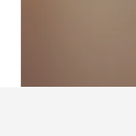
首頁
澳洲
108,550
北領地
1,014
達
Casuarina Sq