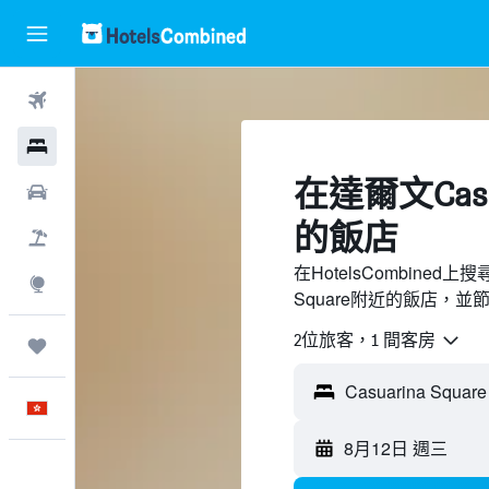
機票
酒店
​在達爾文Casu
租車
的飯店
機票＋酒店
在HotelsCombined
探索
Square附近的飯店，並
2位旅客，1 間客房
我的旅程
中文
8月12日 週三