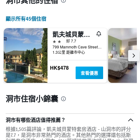
洞市​其他的住宿
日
期
的
顯示所有45​個住宿
天
數
此
凱夫城貝蒙特套房酒店 - 山洞市
圖
2星級
好 7.7
表
799 Mammoth Cave Street, 洞市, KY, 美國
具
1.3公里 距離市中心
有
1Y
軸，
HK$478
顯
查看優惠
示
房
間
洞市住宿小錦囊
平
均
價
格
洞市有哪些酒店值得推薦？
根據1,505篇評論，凱夫城貝蒙特套房酒店 - 山洞市的評分
是7.7，是洞市非常熱門的酒店。其他熱門的選擇還包括斯