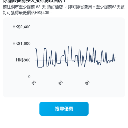
你應該提前多久預訂洞市酒店​？
有
示
1
前往洞市​至少提前 83 天 預訂酒店 ，即可節省費用。至少提前83​天​預
每
條
訂可獲得最低價格HK$439​。
週
X
每
軸，
天
HK$2,400
顯
的
Line
示
Chart
房
graphic.
chart
月
with
間
HK$1,600
份
90
平
此
data
均
圖
points.
價
HK$800
表
格
具
以
此
有
下
圖
0
1
圖
表
90
60
30
條
表
End
具
Y
of
顯
有
interactive
軸，
示
chart
1
顯
隨
條
示
著
X
搜尋優惠
平
入
軸，
均
住
顯
價
日
示
格
期