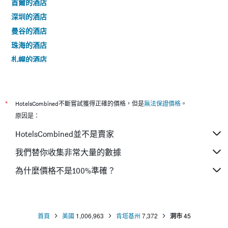
首爾的酒店
深圳的酒店
曼谷的酒店
珠海的酒店
札幌的酒店
名古屋的酒店
廣州的酒店
京都的酒店
*
HotelsCombined不斷嘗試獲得正確的價格，但是
無法保證價格
。
高雄市的酒店
原因是：
那霸的酒店
HotelsCombined並不是賣家
上海的酒店
我們替你收集非常大量的數據
釜山的酒店
為什麼價格不是100%準確？
富國的酒店
富士河口湖的酒店
中山的酒店
台中市的酒店
首頁
美國
1,006,963
肯塔基州
7,372
洞市
45