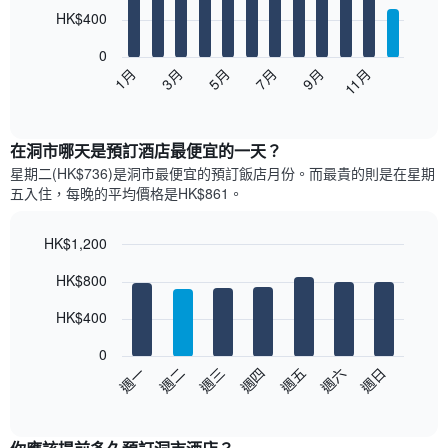
12
HK$400
bars.
0
以
1月
3月
5月
7月
9月
11月
下
End
of
圖
interactive
表
chart
顯
在洞市哪天是預訂酒店最便宜的一天？
示
星期二(HK$736)是洞市​最便宜的預訂飯店月份。而最貴的則是在星期
每
五​入住，每晚的平均價格是HK$861​​。
個
月
的
HK$1,200
房
Bar
Chart
HK$800
間
graphic.
chart
with
平
7
HK$400
均
bars.
價
0
格
以
週日
週四
週一
週五
週二
週六
週三
此
下
End
圖
of
圖
表
interactive
表
chart
具
顯