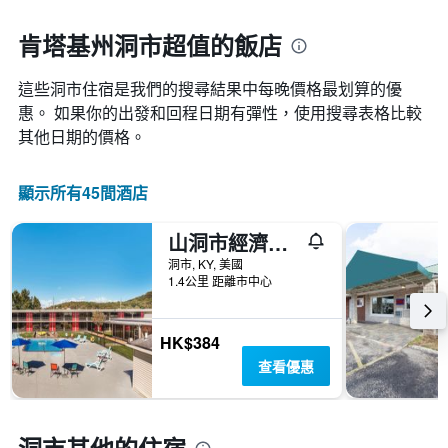
一
接
週
近，
肯塔基州洞市超值的飯店
中
房
的
價
各
這些洞市​住宿是我們的搜尋結果中每晚價格最划算的優
的
天
變
惠。 如果你的出發和回程日期有彈性，使用搜尋表格比較
此
化
其他日期的價格。
圖
情
表
況。
具
此
顯示所有45間酒店
有
圖
1
表
條
山洞市經濟旅館
有
Y
1
洞市, KY, 美國
軸，
個
1.4公里 距離市中心
顯
X
示
軸，
房
顯
HK$384
間
示
查看優惠
的
距
平
離
均
預
價
訂
格