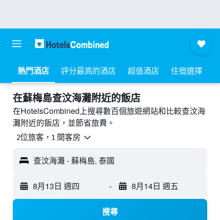
熱門酒店
評分最高的酒店
超值酒店
住宿選擇
​在蘇梅島查汶海灘附近​的飯店
在HotelsCombined上搜尋數百個旅遊網站和比較查汶海
灘附近的飯店，並節省旅費。
2位旅客，1 間客房
查汶海灘 - 蘇梅島, 泰國
8月13日 週四
-
8月14日 週五
搜尋