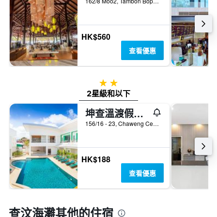
162/8 Moo2, Tambon Bophut, 蘇梅島, 泰國
HK$560
查看優惠
2星級
2星級和以下
坤查溫渡假村 - 蘇梅島
156/16 - 23, Chaweng Center, Bophut, 蘇梅島, 泰國
HK$188
查看優惠
查汶海灘​其他的住宿