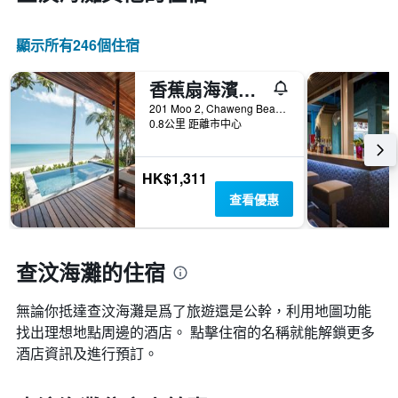
顯示所有246​個住宿
香蕉扇海濱渡假酒店 - 蘇梅島
201 Moo 2, Chaweng Beach Road, 蘇梅島, 泰國
0.8公里 距離市中心
HK$1,311
查看優惠
查汶海灘的住宿
無論你抵達查汶海灘​是爲了旅遊還是公幹，利用地圖功能
找出理想地點周邊的酒店。 點擊住宿的名稱就能解鎖更多
酒店資訊及進行預訂。