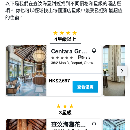
以下是我們在查汶海灘​附近找到不同價格和星級的酒店選
項。 你也可以輕鬆找出每個酒店星級中最受歡迎和最超值
的住宿。
4星級
4星級以上
Centara Grand Beach Resort Samui - 蘇梅島
5星級
極好 9.3
38/2 Moo 3, Borpud, Chaweng Beach, 蘇梅島, 泰國
HK$2,697
查看優惠
3星級
3星級
查汶海灘花園度假村