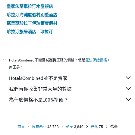
皇家朱蘭車拉汀木屋飯店
珍拉汀海灘度假村別墅酒店
蘇里亞珍拉丁伊瑞爾度假村
珍拉汀旅居酒店 - 珍拉汀
*
HotelsCombined不斷嘗試獲得正確的價格，但是
無法保證價格
。
原因是：
HotelsCombined並不是賣家
我們替你收集非常大量的數據
為什麼價格不是100%準確？
首頁
馬來西亞
48,733
彭亨
3,849
巴落
75
恰亭