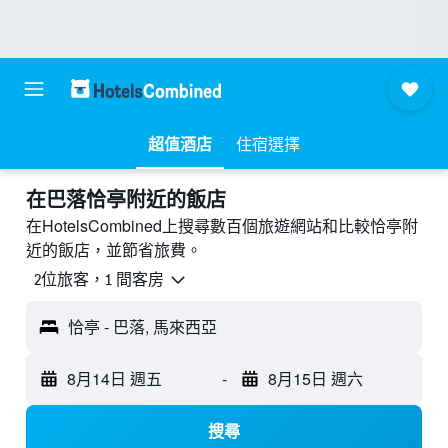
超值酒店
住宿選擇
​在巴落恰亭附近​的飯店
在HotelsCombined上搜尋數百個旅遊網站和比較恰亭附
近的飯店，並節省旅費。
2位旅客，1 間客房
恰亭 - 巴落, 馬來西亞
8月14日 週五
-
8月15日 週六
搜尋