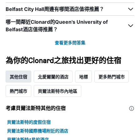
條
Belfast City Hall周邊有哪間酒店值得推薦？
X
軸，
顯
哪一間鄰近Clonard的Queen's University of
示
Belfast酒店值得推薦？
一
週
查看更多問答集
中
的
各
為你的Clonard之旅找出更好的住宿
天
此
圖
其他住宿
北愛爾蘭的酒店
地標
更多熱門城市
表
具
熱門城市
貝爾法斯特市內地區
有
1
條
考慮貝爾法斯特​其他的住宿
Y
軸，
貝爾法斯特的度假住宿
顯
示
貝爾法斯特國際機場附近的酒店
房
貝爾法斯特4星的酒店
間