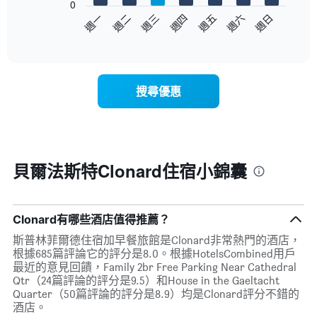
0
以
週日
週四
週一
週五
週二
週六
週三
下
End
of
圖
interactive
表
chart
顯
示
搜尋優惠
每
週
每
天
的
房
貝爾法斯特Clonard住宿小錦囊
間
平
均
價
Clonard有哪些酒店值得推薦？
格
斯普林菲爾德住宿加早餐旅館是Clonard非常熱門的酒店，
此
根據685篇評論它的評分是8.0。根據HotelsCombined用戶
圖
最近的意見回饋，Family 2br Free Parking Near Cathedral
表
Qtr（24篇評論的評分是9.5）和House in the Gaeltacht
具
Quarter（50篇評論的評分是8.9）均是Clonard評分不錯的
有
酒店。
1