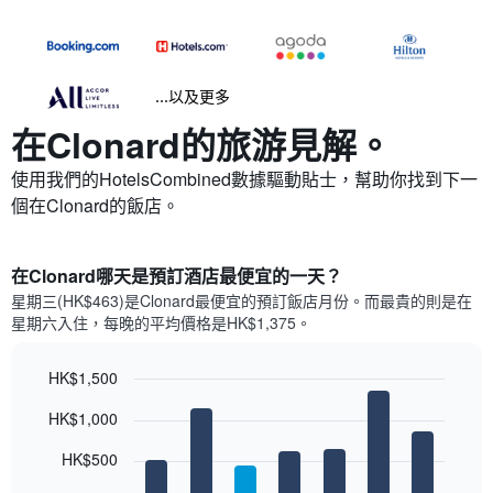
...以及更多
在Clonard​的旅游見解。
使用我們的HotelsCombined數據驅動貼士，幫助你找到下一
個在Clonard​的飯店。
在Clonard哪天是預訂酒店最便宜的一天？
星期三(HK$463)是Clonard​最便宜的預訂飯店月份。而最貴的則是在
星期六​入住，每晚的平均價格是HK$1,375​​。
HK$1,500
Bar
Chart
HK$1,000
graphic.
chart
with
7
HK$500
bars.