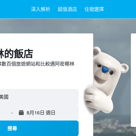
深入解析
超值酒店
住宿選擇
林​的飯店
ed上搜尋數百個旅遊網站和比較邁阿密椰林
-
8月16日 週日
搜尋