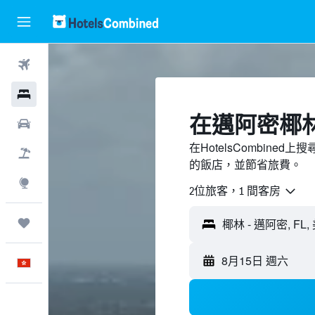
機票
酒店
​在邁阿密椰
租車
在HotelsCombin
機票＋酒店
的飯店，並節省旅費。
探索
2位旅客，1 間客房
我的旅程
8月15日 週六
中文